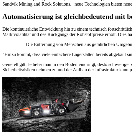
Sandvik Mining and Rock Solutions, "neue Technologien bieten neue M
Automatisierung ist gleichbedeutend mit be
Die kontinuierliche Entwicklung hin zu einem technisch fortschrittli
Marktvolatilität und des Rückgangs der Rohstoffpreise erholt. Dies h
Die Entfernung von Menschen aus gefährlichen Umgebung
"Hinzu kommt, dass viele einfachere Lagerstätten bereits abgebaut 
Generell gilt: Je tiefer man in den Boden eindringt, desto schwierige
Sicherheitsrisiken nehmen zu und der Aufbau der Infrastruktur kann 