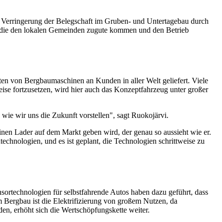
ie Verringerung der Belegschaft im Gruben- und Untertagebau durch
n, die den lokalen Gemeinden zugute kommen und den Betrieb
en von Bergbaumaschinen an Kunden in aller Welt geliefert. Viele
e fortzusetzen, wird hier auch das Konzeptfahrzeug unter großer
wie wir uns die Zukunft vorstellen", sagt Ruokojärvi.
 einen Lader auf dem Markt geben wird, der genau so aussieht wie er.
utechnologien, und es ist geplant, die Technologien schrittweise zu
ortechnologien für selbstfahrende Autos haben dazu geführt, dass
ergbau ist die Elektrifizierung von großem Nutzen, da
en, erhöht sich die Wertschöpfungskette weiter.