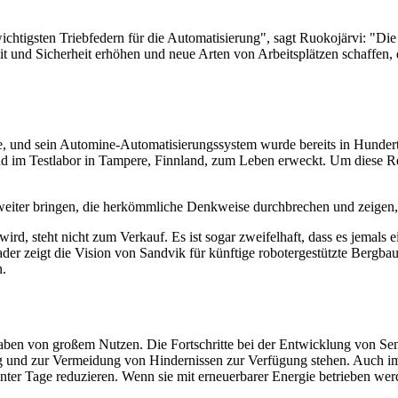
ichtigsten Triebfedern für die Automatisierung", sagt Ruokojärvi: "D
it und Sicherheit erhöhen und neue Arten von Arbeitsplätzen schaffe
te, und sein Automine-Automatisierungssystem wurde bereits in Hundert
 im Testlabor in Tampere, Finnland, zum Leben erweckt. Um diese Reis
weiter bringen, die herkömmliche Denkweise durchbrechen und zeigen, 
wird, steht nicht zum Verkauf. Es ist sogar zweifelhaft, dass es jemals
lader zeigt die Vision von Sandvik für künftige robotergestützte Bergba
n.
ben von großem Nutzen. Die Fortschritte bei der Entwicklung von Sens
nd zur Vermeidung von Hindernissen zur Verfügung stehen. Auch im B
ter Tage reduzieren. Wenn sie mit erneuerbarer Energie betrieben werd