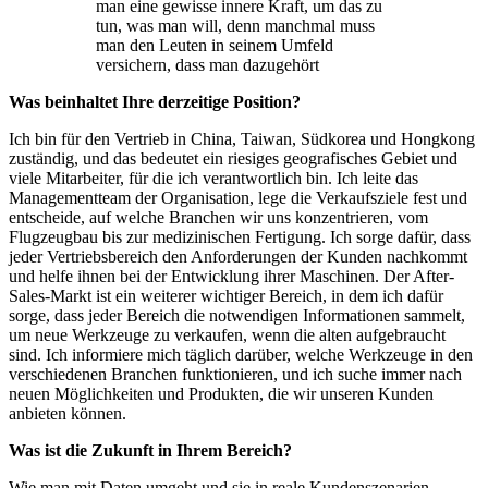
man eine gewisse innere Kraft, um das zu
tun, was man will, denn manchmal muss
man den Leuten in seinem Umfeld
versichern, dass man dazugehört
Was beinhaltet Ihre derzeitige Position?
Ich bin für den Vertrieb in China, Taiwan, Südkorea und Hongkong
zuständig, und das bedeutet ein riesiges geografisches Gebiet und
viele Mitarbeiter, für die ich verantwortlich bin. Ich leite das
Managementteam der Organisation, lege die Verkaufsziele fest und
entscheide, auf welche Branchen wir uns konzentrieren, vom
Flugzeugbau bis zur medizinischen Fertigung. Ich sorge dafür, dass
jeder Vertriebsbereich den Anforderungen der Kunden nachkommt
und helfe ihnen bei der Entwicklung ihrer Maschinen. Der After-
Sales-Markt ist ein weiterer wichtiger Bereich, in dem ich dafür
sorge, dass jeder Bereich die notwendigen Informationen sammelt,
um neue Werkzeuge zu verkaufen, wenn die alten aufgebraucht
sind. Ich informiere mich täglich darüber, welche Werkzeuge in den
verschiedenen Branchen funktionieren, und ich suche immer nach
neuen Möglichkeiten und Produkten, die wir unseren Kunden
anbieten können.
Was ist die Zukunft in Ihrem Bereich?
Wie man mit Daten umgeht und sie in reale Kundenszenarien