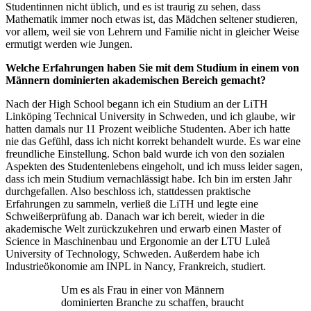
Studentinnen nicht üblich, und es ist traurig zu sehen, dass
Mathematik immer noch etwas ist, das Mädchen seltener studieren,
vor allem, weil sie von Lehrern und Familie nicht in gleicher Weise
ermutigt werden wie Jungen.
Welche Erfahrungen haben Sie mit dem Studium in einem von
Männern dominierten akademischen Bereich gemacht?
Nach der High School begann ich ein Studium an der LiTH
Linköping Technical University in Schweden, und ich glaube, wir
hatten damals nur 11 Prozent weibliche Studenten. Aber ich hatte
nie das Gefühl, dass ich nicht korrekt behandelt wurde. Es war eine
freundliche Einstellung. Schon bald wurde ich von den sozialen
Aspekten des Studentenlebens eingeholt, und ich muss leider sagen,
dass ich mein Studium vernachlässigt habe. Ich bin im ersten Jahr
durchgefallen. Also beschloss ich, stattdessen praktische
Erfahrungen zu sammeln, verließ die LiTH und legte eine
Schweißerprüfung ab. Danach war ich bereit, wieder in die
akademische Welt zurückzukehren und erwarb einen Master of
Science in Maschinenbau und Ergonomie an der LTU Luleå
University of Technology, Schweden. Außerdem habe ich
Industrieökonomie am INPL in Nancy, Frankreich, studiert.
Um es als Frau in einer von Männern
dominierten Branche zu schaffen, braucht