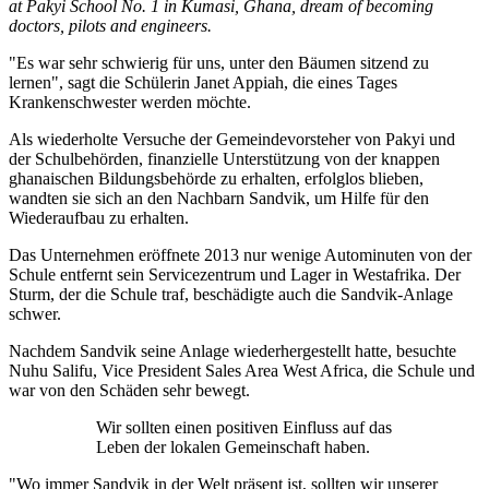
at Pakyi School No. 1 in Kumasi, Ghana, dream of becoming
doctors, pilots and engineers.
"Es war sehr schwierig für uns, unter den Bäumen sitzend zu
lernen", sagt die Schülerin Janet Appiah, die eines Tages
Krankenschwester werden möchte.
Als wiederholte Versuche der Gemeindevorsteher von Pakyi und
der Schulbehörden, finanzielle Unterstützung von der knappen
ghanaischen Bildungsbehörde zu erhalten, erfolglos blieben,
wandten sie sich an den Nachbarn Sandvik, um Hilfe für den
Wiederaufbau zu erhalten.
Das Unternehmen eröffnete 2013 nur wenige Autominuten von der
Schule entfernt sein Servicezentrum und Lager in Westafrika. Der
Sturm, der die Schule traf, beschädigte auch die Sandvik-Anlage
schwer.
Nachdem Sandvik seine Anlage wiederhergestellt hatte, besuchte
Nuhu Salifu, Vice President Sales Area West Africa, die Schule und
war von den Schäden sehr bewegt.
Wir sollten einen positiven Einfluss auf das
Leben der lokalen Gemeinschaft haben.
"Wo immer Sandvik in der Welt präsent ist, sollten wir unserer