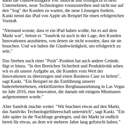
stärkt die Glaubwürdigkeit von Sandvik und ermöglicht es dem
Unternehmen, neue Technologien voranzutreiben und nicht nur auf
den "Sog" der Kunden zu warten, die neue Lösungen fordern.
Kaski nennt das iPad von Apple als Beispiel für einen erfolgreichen
Vorstoß.
"Niemand wusste, dass er ein iPad haben wollte, bis es auf dem
Markt war", betont er. "Sandvik ist auch in der Lage, den Kunden
Innovationen anzubieten, von denen sie nicht wussten, dass sie sie
brauchen. Und wir haben die Glaubwürdigkeit, um erfolgreich zu
sein."
Das Streben nach einer "Push"-Position hat auch andere Gründe,
fügt er hinzu. "In den Bereichen Sicherheit und Produktivität sehen
wir es als unsere Aufgabe an, die Kunden vom Wert der
Innovationen zu überzeugen und einen Business Case zu liefern",
sagt Kaski. "Ein Beispiel ist die Einführung unserer
batteriebetriebenen, elektrifizierten Bergbauausrüstung in Las Vegas
im Jahr 2016, eine Innovation, die damals mit einigem Misstrauen
aufgenommen wurde."
Aber Sandvik machte weiter. "Wir brachten etwas auf den Markt,
das Sandviks Technologieführerschaft unterstrich", sagt Kaski. "Ein
Jahr später ist die Nachfrage gestiegen, und der Markt ist endlich
bereit für etwas, an dem wir mehrere Jahre lang geforscht haben."