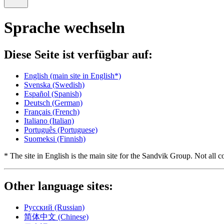
Sprache wechseln
Diese Seite ist verfügbar auf:
English
(main site in English*)
Svenska
(Swedish)
Español
(Spanish)
Deutsch
(German)
Français
(French)
Italiano
(Italian)
Português
(Portuguese)
Suomeksi
(Finnish)
* The site in English is the main site for the Sandvik Group. Not all co
Other language sites:
Русский
(Russian)
简体中文
(Chinese)