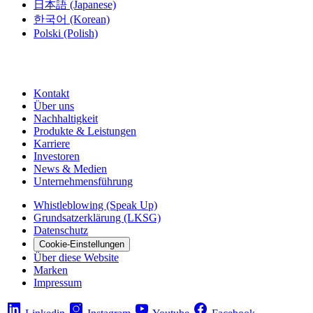
日本語
(Japanese)
한국어
(Korean)
Polski
(Polish)
Kontakt
Über uns
Nachhaltigkeit
Produkte & Leistungen
Karriere
Investoren
News & Medien
Unternehmensführung
Whistleblowing (Speak Up)
Grundsatzerklärung (LKSG)
Datenschutz
Cookie-Einstellungen
Über diese Website
Marken
Impressum