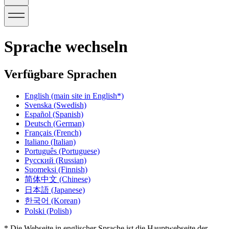
Sprache wechseln
Verfügbare Sprachen
English
(main site in English*)
Svenska
(Swedish)
Español
(Spanish)
Deutsch
(German)
Français
(French)
Italiano
(Italian)
Português
(Portuguese)
Русский
(Russian)
Suomeksi
(Finnish)
简体中文
(Chinese)
日本語
(Japanese)
한국어
(Korean)
Polski
(Polish)
* Die Webseite in englischer Sprache ist die Hauptwebseite der