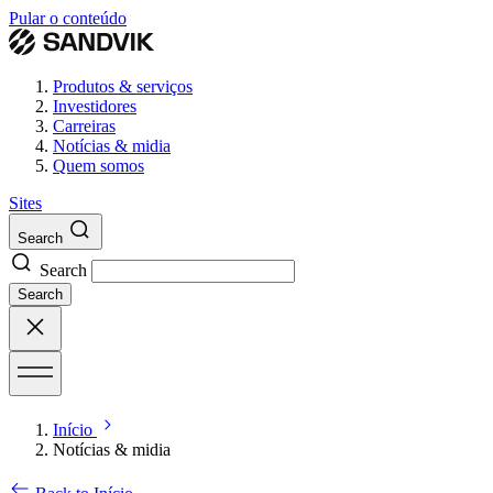
Pular o conteúdo
Produtos & serviços
Investidores
Carreiras
Notícias & midia
Quem somos
Sites
Search
Search
Search
Início
Notícias & midia