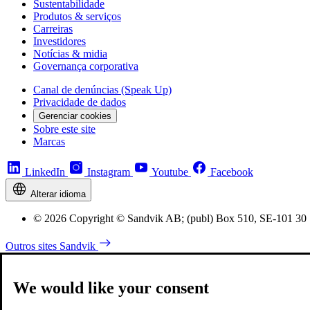
Sustentabilidade
Produtos & serviços
Carreiras
Investidores
Notícias & midia
Governança corporativa
Canal de denúncias (Speak Up)
Privacidade de dados
Gerenciar cookies
Sobre este site
Marcas
LinkedIn
Instagram
Youtube
Facebook
Alterar idioma
© 2026 Copyright © Sandvik AB; (publ) Box 510, SE-101 30 
Outros sites Sandvik
We would like your consent