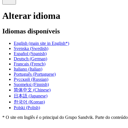
Alterar idioma
Idiomas disponíveis
English
(main site in English*)
Svenska
(Swedish)
Español
(Spanish)
Deutsch
(German)
Français
(French)
Italiano
(Italian)
Português
(Portuguese)
Русский
(Russian)
Suomeksi
(Finnish)
简体中文
(Chinese)
日本語
(Japanese)
한국어
(Korean)
Polski
(Polish)
* O site em Inglês é o principal do Grupo Sandvik. Parte do conteúdo