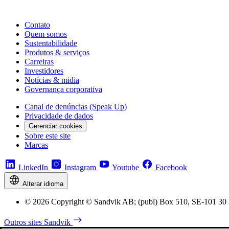
Contato
Quem somos
Sustentabilidade
Produtos & serviços
Carreiras
Investidores
Notícias & midia
Governança corporativa
Canal de denúncias (Speak Up)
Privacidade de dados
Gerenciar cookies
Sobre este site
Marcas
LinkedIn
Instagram
Youtube
Facebook
Alterar idioma
© 2026 Copyright © Sandvik AB; (publ) Box 510, SE-101 30 
Outros sites Sandvik