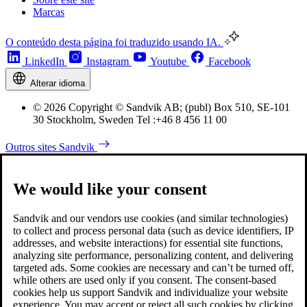
Marcas
O conteúdo desta página foi traduzido usando IA.
LinkedIn
Instagram
Youtube
Facebook
Alterar idioma
© 2026 Copyright © Sandvik AB; (publ) Box 510, SE-101
30 Stockholm, Sweden Tel :+46 8 456 11 00
Outros sites Sandvik
We would like your consent
Sandvik and our vendors use cookies (and similar technologies)
to collect and process personal data (such as device identifiers, IP
addresses, and website interactions) for essential site functions,
analyzing site performance, personalizing content, and delivering
targeted ads. Some cookies are necessary and can’t be turned off,
while others are used only if you consent. The consent-based
cookies help us support Sandvik and individualize your website
experience. You may accept or reject all such cookies by clicking