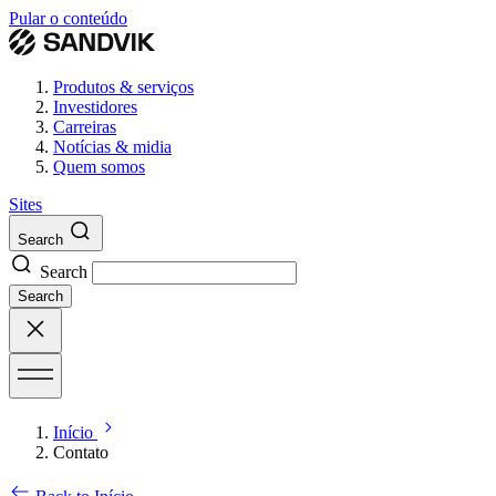
Pular o conteúdo
Produtos & serviços
Investidores
Carreiras
Notícias & midia
Quem somos
Sites
Search
Search
Search
Início
Contato