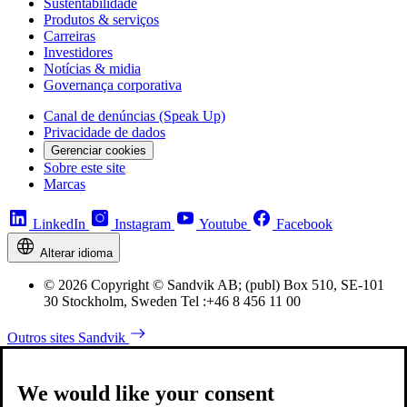
Sustentabilidade
Produtos & serviços
Carreiras
Investidores
Notícias & midia
Governança corporativa
Canal de denúncias (Speak Up)
Privacidade de dados
Gerenciar cookies
Sobre este site
Marcas
LinkedIn
Instagram
Youtube
Facebook
Alterar idioma
© 2026 Copyright © Sandvik AB; (publ) Box 510, SE-101
30 Stockholm, Sweden Tel :+46 8 456 11 00
Outros sites Sandvik
We would like your consent