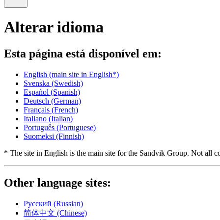
Alterar idioma
Esta página está disponível em:
English
(main site in English*)
Svenska
(Swedish)
Español
(Spanish)
Deutsch
(German)
Français
(French)
Italiano
(Italian)
Português
(Portuguese)
Suomeksi
(Finnish)
* The site in English is the main site for the Sandvik Group. Not all co
Other language sites:
Русский
(Russian)
简体中文
(Chinese)