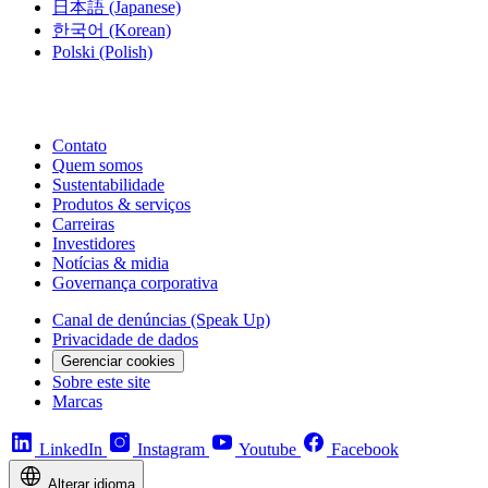
日本語
(Japanese)
한국어
(Korean)
Polski
(Polish)
Contato
Quem somos
Sustentabilidade
Produtos & serviços
Carreiras
Investidores
Notícias & midia
Governança corporativa
Canal de denúncias (Speak Up)
Privacidade de dados
Gerenciar cookies
Sobre este site
Marcas
LinkedIn
Instagram
Youtube
Facebook
Alterar idioma