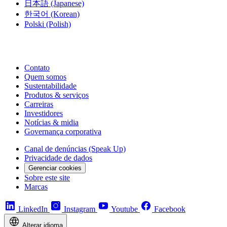
日本語
(Japanese)
한국어
(Korean)
Polski
(Polish)
Contato
Quem somos
Sustentabilidade
Produtos & serviços
Carreiras
Investidores
Notícias & midia
Governança corporativa
Canal de denúncias (Speak Up)
Privacidade de dados
Gerenciar cookies
Sobre este site
Marcas
LinkedIn
Instagram
Youtube
Facebook
Alterar idioma