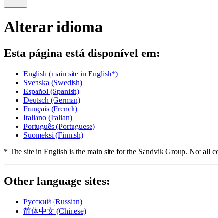
Alterar idioma
Esta página está disponível em:
English
(main site in English*)
Svenska
(Swedish)
Español
(Spanish)
Deutsch
(German)
Français
(French)
Italiano
(Italian)
Português
(Portuguese)
Suomeksi
(Finnish)
* The site in English is the main site for the Sandvik Group. Not all co
Other language sites:
Русский
(Russian)
简体中文
(Chinese)