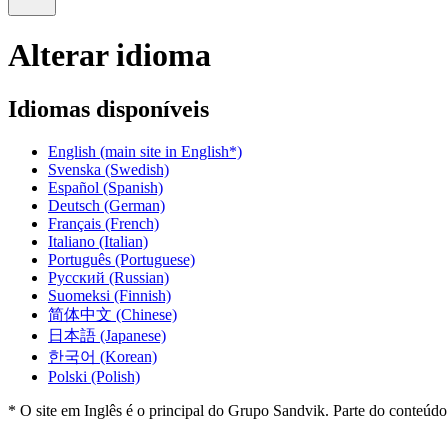
Alterar idioma
Idiomas disponíveis
English
(main site in English*)
Svenska
(Swedish)
Español
(Spanish)
Deutsch
(German)
Français
(French)
Italiano
(Italian)
Português
(Portuguese)
Русский
(Russian)
Suomeksi
(Finnish)
简体中文
(Chinese)
日本語
(Japanese)
한국어
(Korean)
Polski
(Polish)
* O site em Inglês é o principal do Grupo Sandvik. Parte do conteúdo