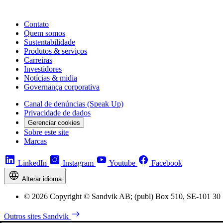
Contato
Quem somos
Sustentabilidade
Produtos & serviços
Carreiras
Investidores
Notícias & midia
Governança corporativa
Canal de denúncias (Speak Up)
Privacidade de dados
Gerenciar cookies
Sobre este site
Marcas
LinkedIn
Instagram
Youtube
Facebook
Alterar idioma
© 2026 Copyright © Sandvik AB; (publ) Box 510, SE-101 30 
Outros sites Sandvik