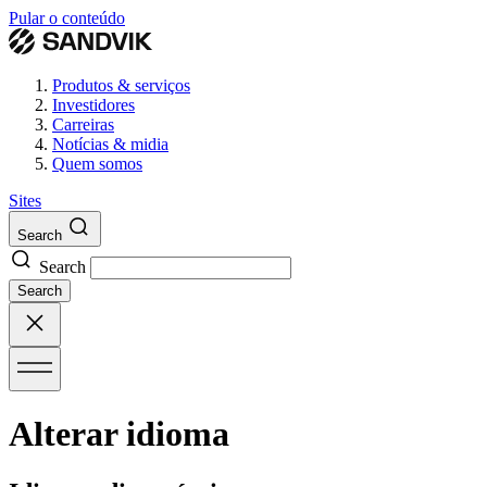
Pular o conteúdo
Produtos & serviços
Investidores
Carreiras
Notícias & midia
Quem somos
Sites
Search
Search
Search
Alterar idioma