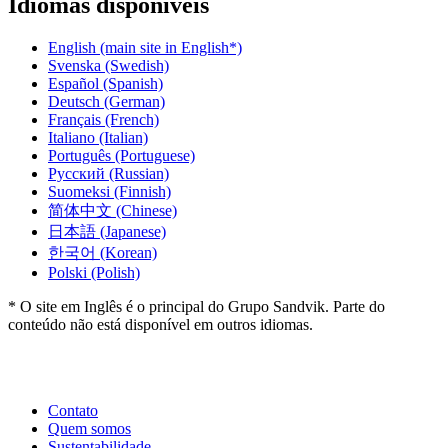
Idiomas disponíveis
English
(main site in English*)
Svenska
(Swedish)
Español
(Spanish)
Deutsch
(German)
Français
(French)
Italiano
(Italian)
Português
(Portuguese)
Русский
(Russian)
Suomeksi
(Finnish)
简体中文
(Chinese)
日本語
(Japanese)
한국어
(Korean)
Polski
(Polish)
* O site em Inglês é o principal do Grupo Sandvik. Parte do
conteúdo não está disponível em outros idiomas.
Contato
Quem somos
Sustentabilidade