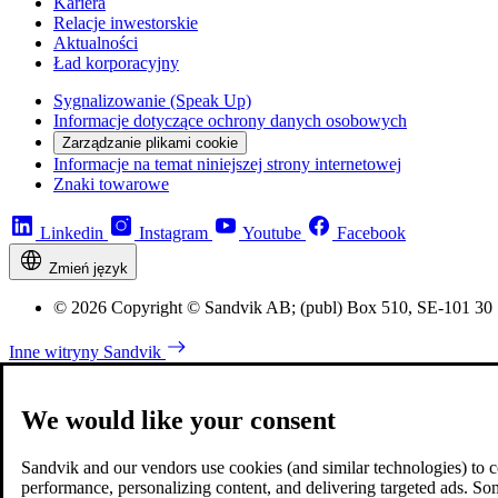
Kariera
Relacje inwestorskie
Aktualności
Ład korporacyjny
Sygnalizowanie (Speak Up)
Informacje dotyczące ochrony danych osobowych
Zarządzanie plikami cookie
Informacje na temat niniejszej strony internetowej
Znaki towarowe
Linkedin
Instagram
Youtube
Facebook
Zmień język
© 2026 Copyright © Sandvik AB; (publ) Box 510, SE-101 30
Inne witryny Sandvik
We would like your consent
Sandvik and our vendors use cookies (and similar technologies) to coll
performance, personalizing content, and delivering targeted ads. So