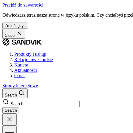
Przejdź do zawartości
Odwiedzasz teraz naszą stronę w języku polskim. Czy chciałbyś przeł
Zmień język
Close
Produkty i usługi
Relacje inwestorskie
Kariera
Aktualności
O nas
Strony internetowe
Search
Search
Search