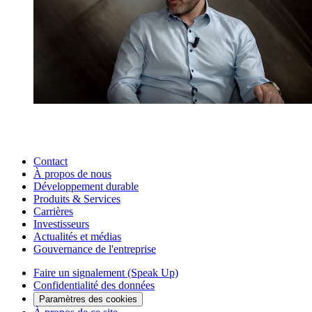
Contact
À propos de nous
Développement durable
Produits & Services
Carrières
Investisseurs
Actualités et médias
Gouvernance de l'entreprise
Faire un signalement (Speak Up)
Confidentialité des données
Paramètres des cookies