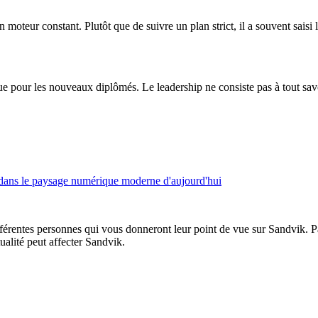
 moteur constant. Plutôt que de suivre un plan strict, il a souvent saisi le
 que pour les nouveaux diplômés. Le leadership ne consiste pas à tout savo
té dans le paysage numérique moderne d'aujourd'hui
entes personnes qui vous donneront leur point de vue sur Sandvik. Parf
ualité peut affecter Sandvik.