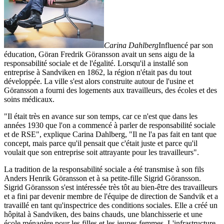
Carina Dahlberg
Influencé par son
éducation, Göran Fredrik Göransson avait un sens aigu de la
responsabilité sociale et de l'égalité. Lorsqu'il a installé son
entreprise à Sandviken en 1862, la région n'était pas du tout
développée. La ville s'est alors construite autour de l'usine et
Göransson a fourni des logements aux travailleurs, des écoles et des
soins médicaux.
"Il était très en avance sur son temps, car ce n'est que dans les
années 1930 que l'on a commencé à parler de responsabilité sociale
et de RSE", explique Carina Dahlberg, "Il ne l'a pas fait en tant que
concept, mais parce qu'il pensait que c'était juste et parce qu'il
voulait que son entreprise soit attrayante pour les travailleurs".
La tradition de la responsabilité sociale a été transmise à son fils
Anders Henrik Göransson et à sa petite-fille Sigrid Göransson.
Sigrid Göransson s'est intéressée très tôt au bien-être des travailleurs
et a fini par devenir membre de l'équipe de direction de Sandvik et a
travaillé en tant qu'inspectrice des conditions sociales. Elle a créé un
hôpital à Sandviken, des bains chauds, une blanchisserie et une
école ménagère pour les filles et les jeunes femmes. L'infrastructure