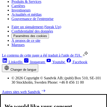
Produits & Services
Carrières
Investisseurs
Actualités et médias
Gouvernance de l'entreprise
Faire un signalement (Speak Up)
Confidentialité des données
Paramètres des cookies
À propos de ce site
Marques
Le contenu de cette page a été traduit à l'aide de l'IA.
LinkedIn
Instagram
Youtube
Facebook
Changer de langue
© 2026 Copyright © Sandvik AB; (publ) Box 510, SE-101
30 Stockholm, Sweden Phone: +46 8 456 11 00
Autres sites web Sandvik
We would like your consent