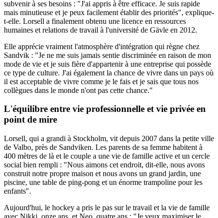
subvenir à ses besoins : "J'ai appris à être efficace. Je suis rapide
mais minutieuse et je peux facilement établir des priorités", explique-
t-elle. Lorsell a finalement obtenu une licence en ressources
humaines et relations de travail à l'université de Gävle en 2012.
Elle apprécie vraiment l'atmosphère d'intégration qui règne chez
Sandvik : "Je ne me suis jamais sentie discriminée en raison de mon
mode de vie et je suis fière d'appartenir à une entreprise qui possède
ce type de culture. J'ai également la chance de vivre dans un pays où
il est acceptable de vivre comme je le fais et je sais que tous nos
collègues dans le monde n'ont pas cette chance."
L'équilibre entre vie professionnelle et vie privée en
point de mire
Lorsell, qui a grandi à Stockholm, vit depuis 2007 dans la petite ville
de Valbo, près de Sandviken. Les parents de sa femme habitent à
400 mètres de là et le couple a une vie de famille active et un cercle
social bien rempli : "Nous aimons cet endroit, dit-elle, nous avons
construit notre propre maison et nous avons un grand jardin, une
piscine, une table de ping-pong et un énorme trampoline pour les
enfants".
Aujourd'hui, le hockey a pris le pas sur le travail et la vie de famille
avec Nikki, onze ans, et Neo, quatre ans : "Je veux maximiser le