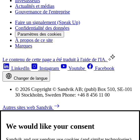
Investisseurs
Actualités et médias
Gouvernance de l'entreprise
Faire un signalement (Speak Up)
Confidentialité des données
Paramètres des cookies
À propos de ce site
Marques
Le contenu de cette page a été traduit à l'aide de l'IA.
LinkedIn
Instagram
Youtube
Facebook
Changer de langue
© 2026 Copyright © Sandvik AB; (publ) Box 510, SE-101
30 Stockholm, Sweden Phone: +46 8 456 11 00
Autres sites web Sandvik
We would like your consent
Sandvik and our vendors use cookies (and similar technologies)