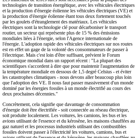
technologies de transition énergétique, avec les véhicules électriques
et la production d'énergie éolienne
les véhicules électriques (VE) et
la production d'énergie éolienne étant tous deux fortement touchés
par les goulets d'étranglement des matériaux. Les véhicules
électriques sont la technologie clé pour décarboniser le transport
routier, un secteur qui représente plus de 15 % des émissions
mondiales liées à l'énergie, selon l'Agence internationale de
l'énergie. L'adoption rapide des véhicules électriques sur nos routes
est en effet un gage de la volonté des consommateurs de passer à
l'électrique. Mais c'est loin d'être suffisant, prévient le Forum
économique mondial dans un rapport récent : "La plupart des
scientifiques s'accordent à dire que pour maintenir l'augmentation de
la température mondiale en dessous de 1,5 degré Celsius - et éviter
les catastrophes climatiques - nous devons aller beaucoup plus loin
que l'adoption des VE. Il nous faut passer massivement d'un monde
dominé par les énergies fossiles à un monde électrifié au cours des
deux prochaines décennies."
Concrètement, cela signifie que davantage de consommation
d'énergie doit être électrifiée
- soit connectée au réseau électrique,
soit produite localement. Les voitures, les camions, les bus et les
avions utilisant de l'essence et du kérosène, les maisons chauffées au
gaz naturel et les processus industriels utilisant des combustibles
fossiles doivent passer à l'électricité
les voitures, camions, bus et
avions utilisant de l'essence et du kérosène, les maisons chauffées au