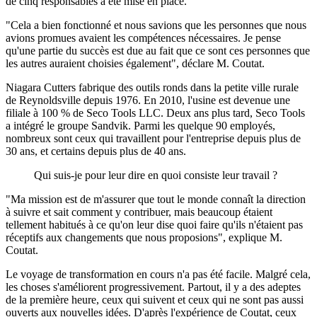
de cinq responsables a été mise en place.
"Cela a bien fonctionné et nous savions que les personnes que nous
avions promues avaient les compétences nécessaires. Je pense
qu'une partie du succès est due au fait que ce sont ces personnes que
les autres auraient choisies également", déclare M. Coutat.
Niagara Cutters fabrique des outils ronds dans la petite ville rurale
de Reynoldsville depuis 1976. En 2010, l'usine est devenue une
filiale à 100 % de Seco Tools LLC. Deux ans plus tard, Seco Tools
a intégré le groupe Sandvik. Parmi les quelque 90 employés,
nombreux sont ceux qui travaillent pour l'entreprise depuis plus de
30 ans, et certains depuis plus de 40 ans.
Qui suis-je pour leur dire en quoi consiste leur travail ?
"Ma mission est de m'assurer que tout le monde connaît la direction
à suivre et sait comment y contribuer, mais beaucoup étaient
tellement habitués à ce qu'on leur dise quoi faire qu'ils n'étaient pas
réceptifs aux changements que nous proposions", explique M.
Coutat.
Le voyage de transformation en cours n'a pas été facile. Malgré cela,
les choses s'améliorent progressivement. Partout, il y a des adeptes
de la première heure, ceux qui suivent et ceux qui ne sont pas aussi
ouverts aux nouvelles idées. D'après l'expérience de Coutat, ceux