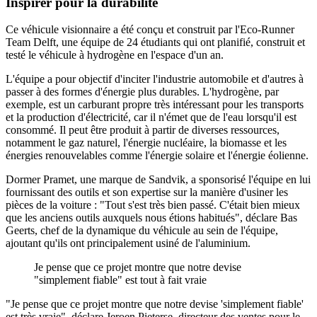
Inspirer pour la durabilité
Ce véhicule visionnaire a été conçu et construit par l'Eco-Runner
Team Delft, une équipe de 24 étudiants qui ont planifié, construit et
testé le véhicule à hydrogène en l'espace d'un an.
L'équipe a pour objectif d'inciter l'industrie automobile et d'autres à
passer à des formes d'énergie plus durables. L'hydrogène, par
exemple, est un carburant propre très intéressant pour les transports
et la production d'électricité, car il n'émet que de l'eau lorsqu'il est
consommé. Il peut être produit à partir de diverses ressources,
notamment le gaz naturel, l'énergie nucléaire, la biomasse et les
énergies renouvelables comme l'énergie solaire et l'énergie éolienne.
Dormer Pramet, une marque de Sandvik, a sponsorisé l'équipe en lui
fournissant des outils et son expertise sur la manière d'usiner les
pièces de la voiture : "Tout s'est très bien passé. C'était bien mieux
que les anciens outils auxquels nous étions habitués", déclare Bas
Geerts, chef de la dynamique du véhicule au sein de l'équipe,
ajoutant qu'ils ont principalement usiné de l'aluminium.
Je pense que ce projet montre que notre devise
"simplement fiable" est tout à fait vraie
"Je pense que ce projet montre que notre devise 'simplement fiable'
est très vraie", déclare Jeroen Pieterse, directeur des ventes pour le