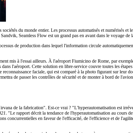
 sociétés du monde entier. Les processus automatisés et numérisés et les
Chez Sandvik, Seamless Flow est un grand pas en avant dans le voyage de
ocessus de production dans lequel l'information circule automatiquement 
ent mis à l'essai ailleurs. À l'aéroport Fiumicino de Rome, par exempl
dans l'aéroport. Cette solution en libre-service couvre toutes les étap
de reconnaissance faciale, qui est comparé à la photo figurant sur leur 
rmettra de passer les contrôles de sécurité et de monter à bord de l'avio
na de la fabrication". Est-ce vrai ? "L'hyperautomatisation est irrévers
021
. "Le rapport décrit la tendance de l'hyperautomatisation au cours d
ns concurrentielles en faveur de l'efficacité, de l'efficience et de l'agili