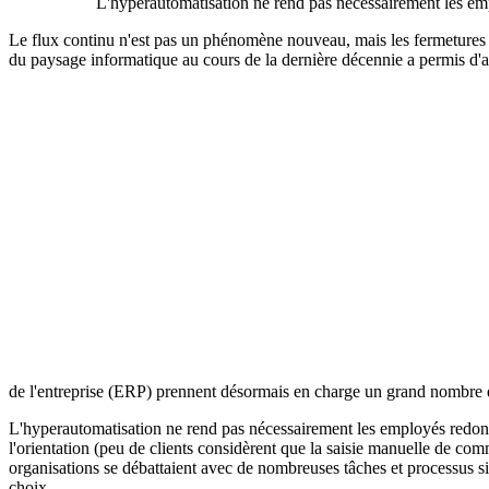
L'hyperautomatisation ne rend pas nécessairement les empl
Le flux continu n'est pas un phénomène nouveau, mais les fermetures d
du paysage informatique au cours de la dernière décennie a permis d'am
de l'entreprise (ERP) prennent désormais en charge un grand nombre 
L'hyperautomatisation ne rend pas nécessairement les employés redonda
l'orientation (peu de clients considèrent que la saisie manuelle de c
organisations se débattaient avec de nombreuses tâches et processus simp
choix.