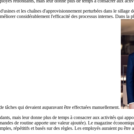
oyés redondants, mais leur donne plus de temps à consacrer aux activité
'usines et les chaînes d'approvisionnement perturbées dans le sillage d
éliorer considérablement l'efficacité des processus internes. Dans la pl
de tâches qui devaient auparavant être effectuées manuellement.
nts, mais leur donne plus de temps à consacrer aux activités qui apport
ommandes de routine apporte une valeur ajoutée). Le magazine économique
les, répétitifs et basés sur des règles. Les employés auraient pu être aff