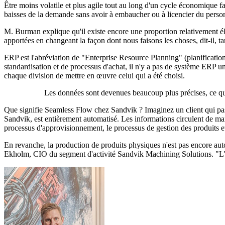
Être moins volatile et plus agile tout au long d'un cycle économique fait
baisses de la demande sans avoir à embaucher ou à licencier du perso
M. Burman explique qu'il existe encore une proportion relativement éle
apportées en changeant la façon dont nous faisons les choses, dit-il,
ERP est l'abréviation de "Enterprise Resource Planning" (planification
standardisation et de processus d'achat, il n'y a pas de système ERP uni
chaque division de mettre en œuvre celui qui a été choisi.
Les données sont devenues beaucoup plus précises, ce qui 
Que signifie Seamless Flow chez Sandvik ? Imaginez un client qui pa
Sandvik, est entièrement automatisé. Les informations circulent de man
processus d'approvisionnement, le processus de gestion des produits et
En revanche, la production de produits physiques n'est pas encore auto
Ekholm, CIO du segment d'activité Sandvik Machining Solutions. "L'éta