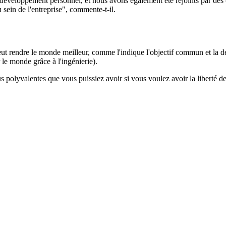
de développement personnel, et nous avons également été rejoints par des 
 sein de l'entreprise", commente-t-il.
t rendre le monde meilleur, comme l'indique l'objectif commun et la dé
le monde grâce à l'ingénierie).
us polyvalentes que vous puissiez avoir si vous voulez avoir la liberté d