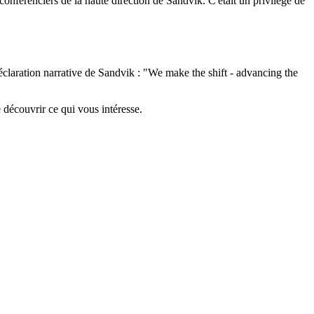
conférenciers de la haute direction de Sandvik. C'était un privilège de
claration narrative de Sandvik : "We make the shift - advancing the
e découvrir ce qui vous intéresse.