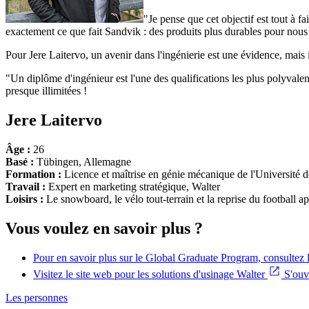
"Je pense que cet objectif est tout à 
exactement ce que fait Sandvik : des produits plus durables pour nous et
Pour Jere Laitervo, un avenir dans l'ingénierie est une évidence, mais 
"Un diplôme d'ingénieur est l'une des qualifications les plus polyvalentes
presque illimitées !
Jere Laitervo
Âge :
26
Basé :
Tübingen, Allemagne
Formation :
Licence et maîtrise en génie mécanique de l'Université 
Travail :
Expert en marketing stratégique, Walter
Loisirs :
Le snowboard, le vélo tout-terrain et la reprise du football a
Vous voulez en savoir plus ?
Pour en savoir plus sur le Global Graduate Program, consultez l
Visitez le site web pour les solutions d'usinage Walter
S'ouv
Les personnes