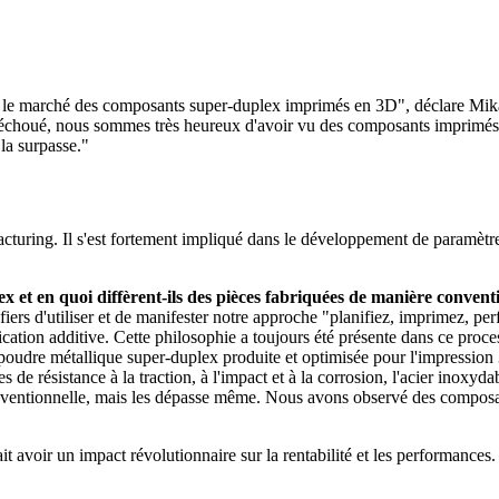
 le marché des composants super-duplex imprimés en 3D", déclare Mikae
choué, nous sommes très heureux d'avoir vu des composants imprimés s
la surpasse."
cturing. Il s'est fortement impliqué dans le développement de paramètre
et en quoi diffèrent-ils des pièces fabriquées de manière conventi
iers d'utiliser et de manifester notre approche "planifiez, imprimez, per
rication additive. Cette philosophie a toujours été présente dans ce proce
 poudre métallique super-duplex produite et optimisée pour l'impressio
s de résistance à la traction, à l'impact et à la corrosion, l'acier inoxy
nventionnelle, mais les dépasse même. Nous avons observé des composan
avoir un impact révolutionnaire sur la rentabilité et les performances.