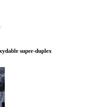
x
oxydable super-duplex