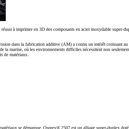
le a réussi à imprimer en 3D des composants en acier inoxydable super-du
orrosion dans la fabrication additive (AM) a connu un intérêt croissant au
et de la marine, où les environnements difficiles nécessitent non seulem
ts de matériaux.
e matériaux se démarque. Osprey® 2507 est un alliage super-duplex doté d