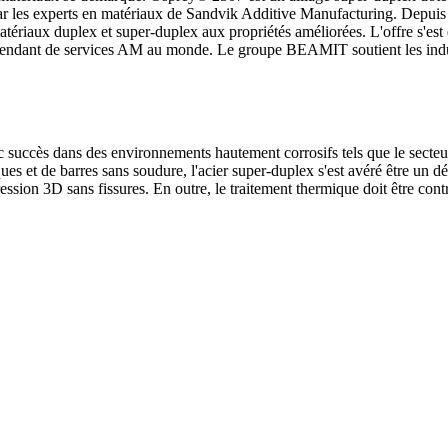
ar les experts en matériaux de Sandvik Additive Manufacturing. Depuis
ériaux duplex et super-duplex aux propriétés améliorées. L'offre s'est
pendant de services AM au monde. Le groupe BEAMIT soutient les indus
 succès dans des environnements hautement corrosifs tels que le secteur 
es et de barres sans soudure, l'acier super-duplex s'est avéré être un d
impression 3D sans fissures. En outre, le traitement thermique doit être con