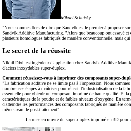
Mikael Schuisky
"Nous sommes fiers de dire que Sandvik est le premier à proposer sur
Sandvik Additive Manufacturing. "Alors que beaucoup ont essayé et é
plusieurs homologues fabriqués de manière conventionnelle, mais qui 
Le secret de la réussite
Nikhil Dixit est ingénieur d'application chez Sandvik Additive Manufa
d'aciers inoxydables super-duplex.
Comment réussissez-vous à imprimer des composants super-duplex 
"La fabrication additive ne se limite pas à l'impression. Nous sommes f
nombreuses étapes à maîtriser pour réussir l'industrialisation de la fab
essentielle pour obtenir un composant imprimé de haute qualité. Et la
caractéristiques de la poudre et de faibles niveaux d'oxygène. En terme
d'atteindre les performances des composants fabriqués de manière co
même avant le post-traitement".
La mise en œuvre du super-duplex imprimé en 3D pourrait 