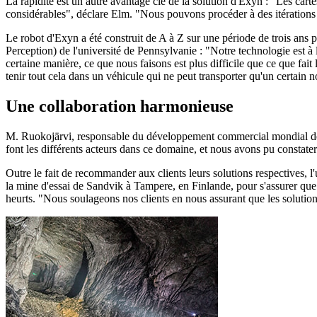
La rapidité est un autre avantage clé de la solution d'Exyn : "Les carte
considérables", déclare Elm. "Nous pouvons procéder à des itérations b
Le robot d'Exyn a été construit de A à Z sur une période de trois an
Perception) de l'université de Pennsylvanie : "Notre technologie est à 
certaine manière, ce que nous faisons est plus difficile que ce que fa
tenir tout cela dans un véhicule qui ne peut transporter qu'un certai
Une collaboration harmonieuse
M. Ruokojärvi, responsable du développement commercial mondial de
font les différents acteurs dans ce domaine, et nous avons pu constat
Outre le fait de recommander aux clients leurs solutions respectives, l
la mine d'essai de Sandvik à Tampere, en Finlande, pour s'assurer que
heurts. "Nous soulageons nos clients en nous assurant que les soluti