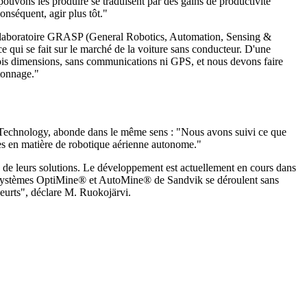
 pouvons les produire se traduisent par des gains de productivité
onséquent, agir plus tôt."
 au laboratoire GRASP (General Robotics, Automation, Sensing &
ce qui se fait sur le marché de la voiture sans conducteur. D'une
 trois dimensions, sans communications ni GPS, et nous devons faire
 tonnage."
echnology, abonde dans le même sens : "Nous avons suivi ce que
tes en matière de robotique aérienne autonome."
ion de leurs solutions. Le développement est actuellement en cours dans
 les systèmes OptiMine® et AutoMine® de Sandvik se déroulent sans
eurts", déclare M. Ruokojärvi.