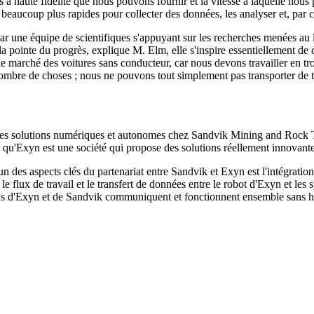
s à haute fidélité que nous pouvons fournir et la vitesse à laquelle nous
eaucoup plus rapides pour collecter des données, les analyser et, par c
s par une équipe de scientifiques s'appuyant sur les recherches menées
la pointe du progrès, explique M. Elm, elle s'inspire essentiellement de 
it le marché des voitures sans conducteur, car nous devons travailler en
n nombre de choses ; nous ne pouvons tout simplement pas transporter de
s solutions numériques et autonomes chez Sandvik Mining and Rock T
er qu'Exyn est une société qui propose des solutions réellement innovan
'un des aspects clés du partenariat entre Sandvik et Exyn est l'intégrat
 le flux de travail et le transfert de données entre le robot d'Exyn et
ons d'Exyn et de Sandvik communiquent et fonctionnent ensemble sans h