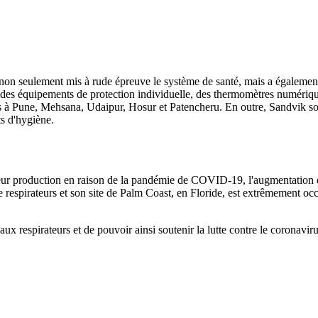
 non seulement mis à rude épreuve le système de santé, mais a égaleme
bué des équipements de protection individuelle, des thermomètres numériq
lles à Pune, Mehsana, Udaipur, Hosur et Patencheru. En outre, Sandvik so
ts d'hygiène.
leur production en raison de la pandémie de COVID-19, l'augmentation d
de respirateurs et son site de Palm Coast, en Floride, est extrêmement o
 respirateurs et de pouvoir ainsi soutenir la lutte contre le coronaviru