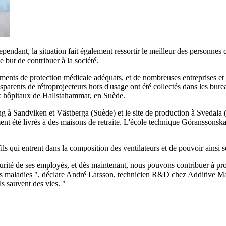
ndant, la situation fait également ressortir le meilleur des personnes q
 but de contribuer à la société.
ments de protection médicale adéquats, et de nombreuses entreprises et 
parents de rétroprojecteurs hors d'usage ont été collectés dans les bure
ux hôpitaux de Hallstahammar, en Suède.
 à Sandviken et Västberga (Suède) et le site de production à Svedala (
nt été livrés à des maisons de retraite. L'école technique Göranssonska
qui entrent dans la composition des ventilateurs et de pouvoir ainsi sou
curité de ses employés, et dès maintenant, nous pouvons contribuer à pro
res maladies ", déclare André Larsson, technicien R&D chez Additive Ma
ls sauvent des vies. "