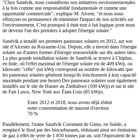
"Chez Sandvik, nous considérons nos initiatives environnementales
à la fois comme une responsabilité fondamentale et comme une
opportunité commerciale", explique M. Alvem, "et nous nous
efforçons en permanence de minimiser l'impact de nos activités sur
l'environnement. C'est pourquoi il était tout à fait logique pour nous
de devenir l'un des premiers à adopter l'énergie solaire."
Sandvik a installé ses premiers panneaux solaires en 2012, sur son
site d'Alcester au Royaume-Uni. Depuis, elle a investi dans l'énergie
solaire ou d'autres formes d'énergie renouvelable sur dix autres sites.
La plus grande installation solaire de Sandvik se trouve à Chiplun,
en Inde, où l'effet maximal de l'énergie solaire est de 409 kWp, ou
kilowatts "crête" (un kWp correspond au nombre de kilowatts que
les panneaux solaires génèrent lorsqu'ils fonctionnent à leur capacité
maximale pendant une heure) Des panneaux solaires sont également
installés sur le site de Harare au Zimbabwe (100 kWp) et sur le site
de Fair Lawn, New York aux États-Unis (85 kWp).
Entre 2012 et 2018, nous avons déjà réduit
notre consommation de mazout d'environ
70 %
Parallèlement, l'usine Sandvik Coromant de Gimo, en Suède, a
remplacé le fioul par des biocarburants, réduisant ainsi ses émissions
de gaz à effet de serre de 1 850 tonnes par an, soit l'équivalent de la