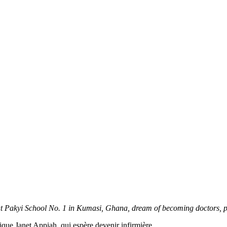
at Pakyi School No. 1 in Kumasi, Ghana, dream of becoming doctors, pi
plique Janet Appiah, qui espère devenir infirmière.