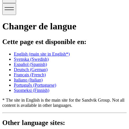
Changer de langue
Cette page est disponible en:
English
(main site in English*)
Svenska
(Swedish)
Español
(Spanish)
Deutsch
(German)
Français
(French)
Italiano
(Italian)
Português
(Portuguese)
Suomeksi
(Finnish)
* The site in English is the main site for the Sandvik Group. Not all
content is available in other languages.
Other language sites: