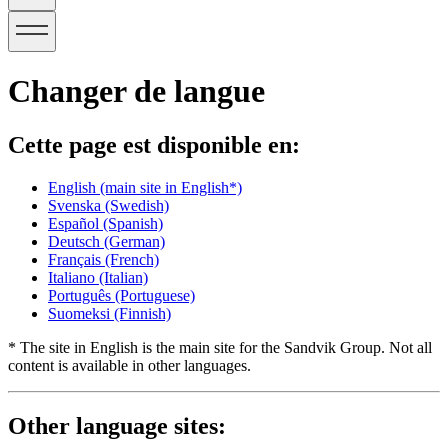
Changer de langue
Cette page est disponible en:
English
(main site in English*)
Svenska
(Swedish)
Español
(Spanish)
Deutsch
(German)
Français
(French)
Italiano
(Italian)
Português
(Portuguese)
Suomeksi
(Finnish)
* The site in English is the main site for the Sandvik Group. Not all
content is available in other languages.
Other language sites: