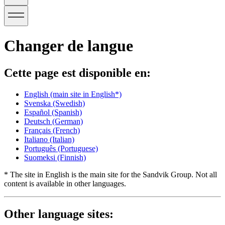
Changer de langue
Cette page est disponible en:
English
(main site in English*)
Svenska
(Swedish)
Español
(Spanish)
Deutsch
(German)
Français
(French)
Italiano
(Italian)
Português
(Portuguese)
Suomeksi
(Finnish)
* The site in English is the main site for the Sandvik Group. Not all
content is available in other languages.
Other language sites: