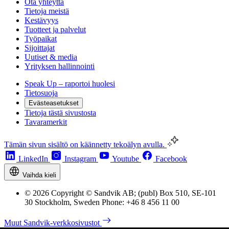
Ota yhteyttä
Tietoja meistä
Kestävyys
Tuotteet ja palvelut
Työpaikat
Sijoittajat
Uutiset & media
Yrityksen hallinnointi
Speak Up – raportoi huolesi
Tietosuoja
Evästeasetukset
Tietoja tästä sivustosta
Tavaramerkit
Tämän sivun sisältö on käännetty tekoälyn avulla.
LinkedIn
Instagram
Youtube
Facebook
Vaihda kieli
© 2026 Copyright © Sandvik AB; (publ) Box 510, SE-101
30 Stockholm, Sweden Phone: +46 8 456 11 00
Muut Sandvik-verkkosivustot