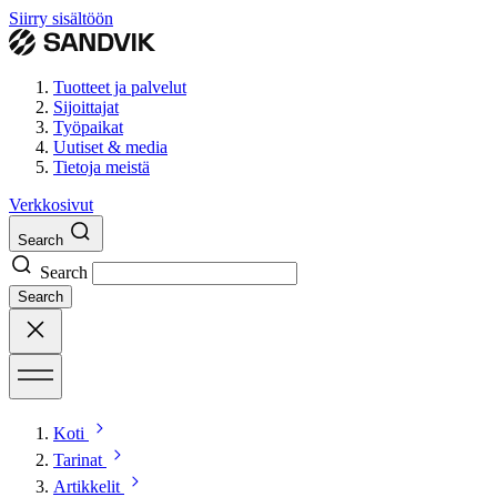
Siirry sisältöön
Tuotteet ja palvelut
Sijoittajat
Työpaikat
Uutiset & media
Tietoja meistä
Verkkosivut
Search
Search
Search
Koti
Tarinat
Artikkelit