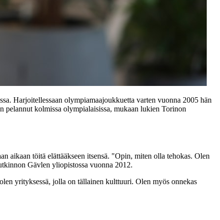
lussa. Harjoitellessaan olympiamaajoukkuetta varten vuonna 2005 hän
on pelannut kolmissa olympialaisissa, mukaan lukien Torinon
n aikaan töitä elättääkseen itsensä. "Opin, miten olla tehokas. Olen
n tutkinnon Gävlen yliopistossa vuonna 2012.
ä olen yrityksessä, jolla on tällainen kulttuuri. Olen myös onnekas