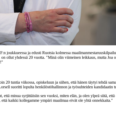
s IF:n joukkueessa ja edusti Ruotsia kolmessa maailmanmestaruuskilpai
on ollut yhdessä 20 vuotta. "Minä olin viimeinen leikkaus, mutta Joa 
!"
 20 tuntia viikossa, opiskeluun ja siihen, että hänen täytyi tehdä samaa
Lorsell suoritti lopulta henkilöstöhallinnon ja työsuhteiden kandidaati
 että minua syrjittäisiin sen vuoksi, miten elän, ja olen ylpeä siitä, ett
dän, että kaikki kollegamme ympäri maailmaa eivät ole yhtä onnekkaita."