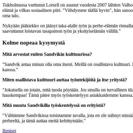
Tukholmassa varttunut Lorsell on asunut vuodesta 2007 lähtien Valbo
elämä ja vilkas sosiaalinen piiri. "Viihdymme täällä hyvin", hän sanoo
oma talo.
Nykyään jääkiekko on jäänyt taka-alalle työn ja perhe-elämän rinnall
saavuttanut loistavan tasapainon työn ja yksityiselämän välillä."
Kolme nopeaa kysymystä
Mitä arvostat eniten Sandvikin kulttuurissa?
"Sandvik antaa minun olla oma itseni. Meillä on osallistava kulttuuri. I
kanssa."
Miten osallistava kulttuuri auttaa työntekijöitä ja itse yritystä?
"Jokaisella on jotain, mitä tuoda pöytään. Jos sinulla on turvallinen 
hauskempaa! Tämä pätee myös työskentelyyn asiakkaidemme kanssa. Osa
Mitä muuta Sandvikilla työskentelyssä on erityistä?
"Välitämme Sandvikissa toisistamme tavalla, jota en ole nähnyt missään 
perheeltä, ja tämä auttaa meitä kehittymään."
Ihmiset