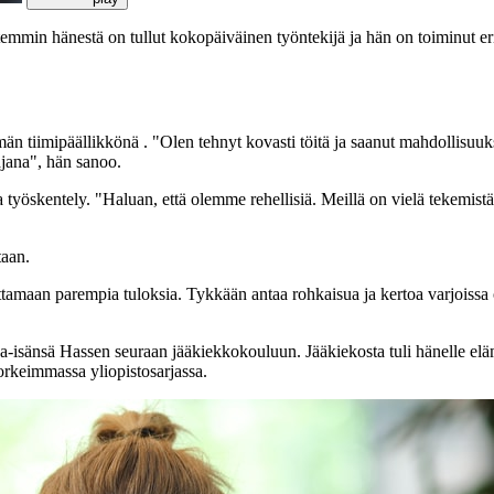
emmin hänestä on tullut kokopäiväinen työntekijä ja hän on toiminut eri
män tiimipäällikkönä . "Olen tehnyt kovasti töitä ja saanut mahdollisuuk
ajana", hän sanoo.
yöskentely. "Haluan, että olemme rehellisiä. Meillä on vielä tekemistä,
taan.
uttamaan parempia tuloksia. Tykkään antaa rohkaisua ja kertoa varjoissa o
ja-isänsä Hassen seuraan jääkiekkokouluun. Jääkiekosta tuli hänelle eläm
rkeimmassa yliopistosarjassa.