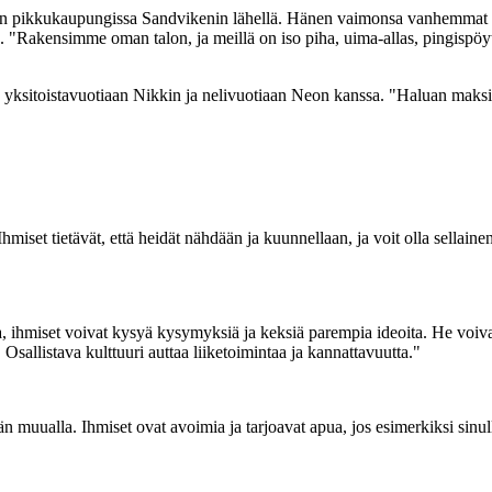
n pikkukaupungissa Sandvikenin lähellä. Hänen vaimonsa vanhemmat asu
. "Rakensimme oman talon, ja meillä on iso piha, uima-allas, pingispöytä
a yksitoistavuotiaan Nikkin ja nelivuotiaan Neon kanssa. "Haluan maks
hmiset tietävät, että heidät nähdään ja kuunnellaan, ja voit olla sellaine
tila, ihmiset voivat kysyä kysymyksiä ja keksiä parempia ideoita. He vo
llistava kulttuuri auttaa liiketoimintaa ja kannattavuutta."
muualla. Ihmiset ovat avoimia ja tarjoavat apua, jos esimerkiksi sinulla