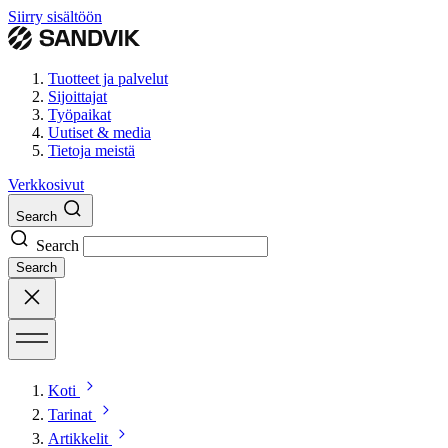
Siirry sisältöön
Tuotteet ja palvelut
Sijoittajat
Työpaikat
Uutiset & media
Tietoja meistä
Verkkosivut
Search
Search
Search
Koti
Tarinat
Artikkelit