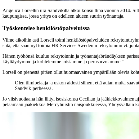
Angelica Lorsellin ura Sandvikilla alkoi konsulttina vuonna 2014. Sitt
kaupungissa, jossa yritys on edelleen alueen suurin työnantaja.
Työskentelee henkilöstöpalveluissa
Viime aikoihin asti Lorsell toimi henkilöstöpalveluiden rekrytointiryh
siitä, että saan nyt toimia HR Services Swedenin rekrytoinnin vt. joht
Hänen työhönsä kuuluu rekrytoinnin ja työnantajabrändäyksen parissa t
käyttäydymme ja kohtelemme toisiamme ja perusarvojamme."
Lorsell on pienestä pitäen ollut huomaavainen ympärillään olevia koh
Olen tiimipelaaja ja uskon aidosti siihen, että autan muita saav
Sandvik-perheessä.
Jo viisivuotiaana hän liittyi isosiskonsa Cecilian ja jääkiekkovalmenta
pelaamaan jääkiekkoa Mercyhurstin naisjoukkueessa, Yhdysvaltain ko