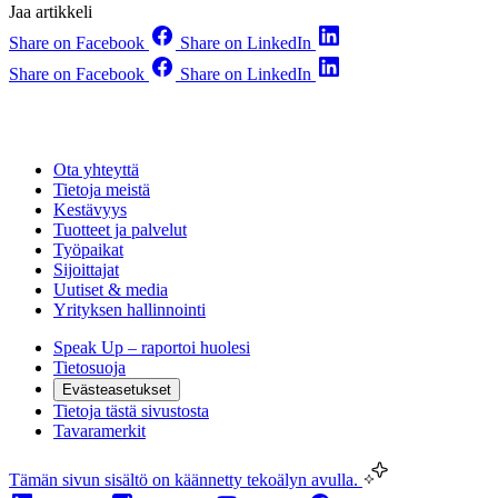
Jaa artikkeli
Share on Facebook
Share on LinkedIn
Share on Facebook
Share on LinkedIn
Ota yhteyttä
Tietoja meistä
Kestävyys
Tuotteet ja palvelut
Työpaikat
Sijoittajat
Uutiset & media
Yrityksen hallinnointi
Speak Up – raportoi huolesi
Tietosuoja
Evästeasetukset
Tietoja tästä sivustosta
Tavaramerkit
Tämän sivun sisältö on käännetty tekoälyn avulla.