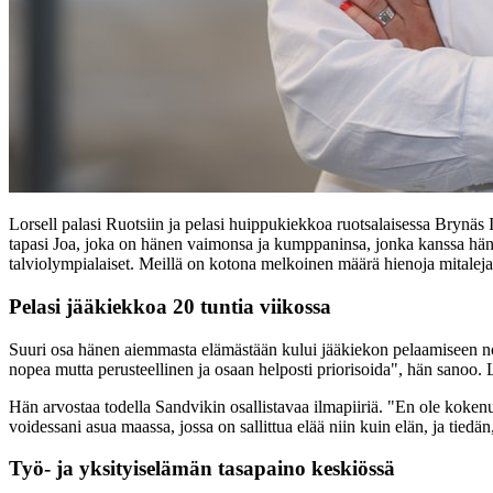
Lorsell palasi Ruotsiin ja pelasi huippukiekkoa ruotsalaisessa Brynä
tapasi Joa, joka on hänen vaimonsa ja kumppaninsa, jonka kanssa hän 
talviolympialaiset. Meillä on kotona melkoinen määrä hienoja mitaleja
Pelasi jääkiekkoa 20 tuntia viikossa
Suuri osa hänen aiemmasta elämästään kului jääkiekon pelaamiseen noin
nopea mutta perusteellinen ja osaan helposti priorisoida", hän sanoo. 
Hän arvostaa todella Sandvikin osallistavaa ilmapiiriä. "En ole kokenut,
voidessani asua maassa, jossa on sallittua elää niin kuin elän, ja tie
Työ- ja yksityiselämän tasapaino keskiössä