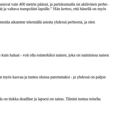
vat vain 400 metrin päässä, ja pariskunnalla on aktiivinen perhe-
 ja valtava trampoliini lapsille." Hän kertoo, että hänellä on myös
imoida aikamme tekemällä asioita yhdessä perheenä, ja olen
n kuin haluat - voit olla esimerkiksi nainen, joka on naimisissa naisen
ivat myös kasvaa ja tuntea olonsa paremmaksi - ja yhdessä on paljon
 on tiukka deadline ja lapsesi on sairas. Tiimini tuntuu toiselta