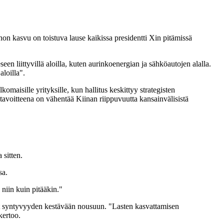
on kasvu on toistuva lause kaikissa presidentti Xin pitämissä
en liittyvillä aloilla, kuten aurinkoenergian ja sähköautojen alalla.
loilla".
maisille yrityksille, kun hallitus keskittyy strategisten
 tavoitteena on vähentää Kiinan riippuvuutta kansainvälisistä
sitten.
sa.
iin kuin pitääkin."
ut syntyvyyden kestävään nousuun. "Lasten kasvattamisen
kertoo.