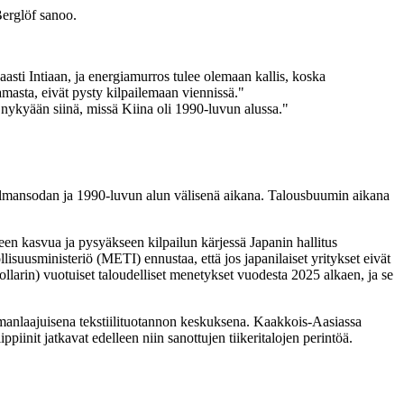
Berglöf sanoo.
sti Intiaan, ja energiamurros tulee olemaan kallis, koska
tamasta, eivät pysty kilpailemaan viennissä."
n nykyään siinä, missä Kiina oli 1990-luvun alussa."
maailmansodan ja 1990-luvun alun välisenä aikana. Talousbuumin aikana
en kasvua ja pysyäkseen kilpailun kärjessä Japanin hallitus
lisuusministeriö (METI) ennustaa, että jos japanilaiset yritykset eivät
dollarin) vuotuiset taloudelliset menetykset vuodesta 2025 alkaen, ja se
anlaajuisena tekstiilituotannon keskuksena. Kaakkois-Aasiassa
init jatkavat edelleen niin sanottujen tiikeritalojen perintöä.