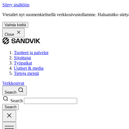
Siirry sisältöön
Vierailet nyt suomenkielisellä verkkosivustollamme. Haluaisitko siirty
Vaihda kieltä
Close
Tuotteet ja palvelut
Sijoittajat
Työpaikat
Uutiset & media
Tietoja meistä
Verkkosivut
Search
Search
Search