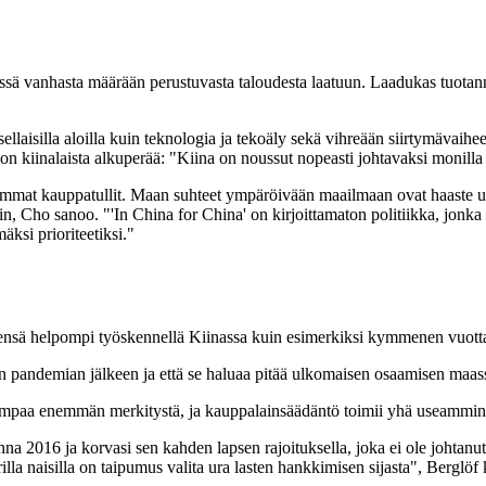
ssä vanhasta määrään perustuvasta taloudesta laatuun. Laadukas tuotann
laisilla aloilla kuin teknologia ja tekoäly sekä vihreään siirtymävaiheese
 kiinalaista alkuperää: "Kiina on noussut nopeasti johtavaksi monilla a
eammat kauppatullit. Maan suhteet ympäröivään maailmaan ovat haaste ulko
n, Cho sanoo. "'In China for China' on kirjoittamaton politiikka, jonka
äksi prioriteetiksi."
nsä helpompi työskennellä Kiinassa kuin esimerkiksi kymmenen vuotta 
taan pandemian jälkeen ja että se haluaa pitää ulkomaisen osaamisen maas
mpaa enemmän merkitystä, ja kauppalainsäädäntö toimii yhä useammin n
a 2016 ja korvasi sen kahden lapsen rajoituksella, joka ei ole johtan
la naisilla on taipumus valita ura lasten hankkimisen sijasta", Berglöf 