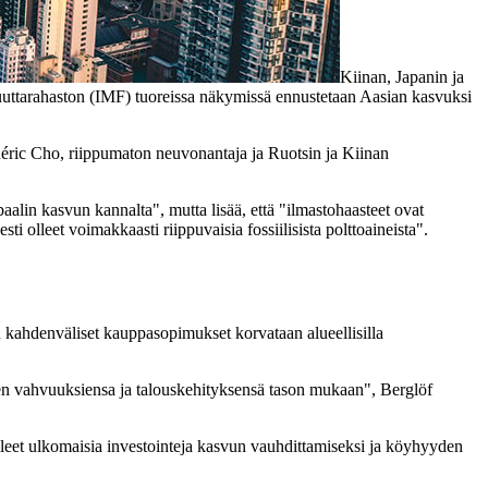
Kiinan, Japanin ja
valuuttarahaston (IMF) tuoreissa näkymissä ennustetaan Aasian kasvuksi
rédéric Cho, riippumaton neuvonantaja ja Ruotsin ja Kiinan
alin kasvun kannalta", mutta lisää, että "ilmastohaasteet ovat
ti olleet voimakkaasti riippuvaisia fossiilisista polttoaineista".
n kahdenväliset kauppasopimukset korvataan alueellisilla
ien vahvuuksiensa ja talouskehityksensä tason mukaan", Berglöf
lleet ulkomaisia investointeja kasvun vauhdittamiseksi ja köyhyyden