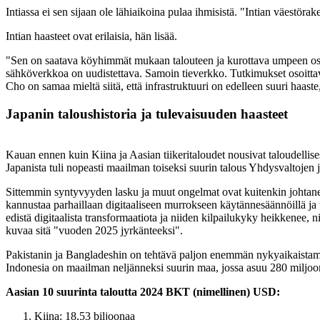
Intiassa ei sen sijaan ole lähiaikoina pulaa ihmisistä. "Intian väestö
Intian haasteet ovat erilaisia, hän lisää.
"Sen on saatava köyhimmät mukaan talouteen ja kurottava umpeen osava
sähköverkkoa on uudistettava. Samoin tieverkko. Tutkimukset osoittavat, 
Cho on samaa mieltä siitä, että infrastruktuuri on edelleen suuri haast
Japanin taloushistoria ja tulevaisuuden haasteet
Kauan ennen kuin Kiina ja Aasian tiikeritaloudet nousivat taloudellis
Japanista tuli nopeasti maailman toiseksi suurin talous Yhdysvaltojen 
Sittemmin syntyvyyden lasku ja muut ongelmat ovat kuitenkin johtanee
kannustaa parhaillaan digitaaliseen murrokseen käytännesäännöillä ja tu
edistä digitaalista transformaatiota ja niiden kilpailukyky heikkenee, 
kuvaa sitä "vuoden 2025 jyrkänteeksi".
Pakistanin ja Bangladeshin on tehtävä paljon enemmän nykyaikaistam
Indonesia on maailman neljänneksi suurin maa, jossa asuu 280 miljoonaa
Aasian 10 suurinta taloutta 2024 BKT (nimellinen) USD:
Kiina: 18,53 biljoonaa