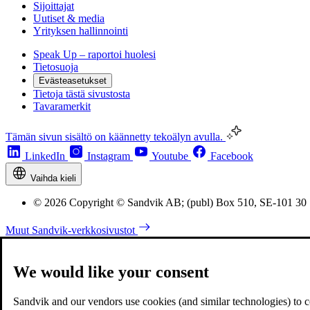
Sijoittajat
Uutiset & media
Yrityksen hallinnointi
Speak Up – raportoi huolesi
Tietosuoja
Evästeasetukset
Tietoja tästä sivustosta
Tavaramerkit
Tämän sivun sisältö on käännetty tekoälyn avulla.
LinkedIn
Instagram
Youtube
Facebook
Vaihda kieli
© 2026 Copyright © Sandvik AB; (publ) Box 510, SE-101 30
Muut Sandvik-verkkosivustot
We would like your consent
Sandvik and our vendors use cookies (and similar technologies) to coll