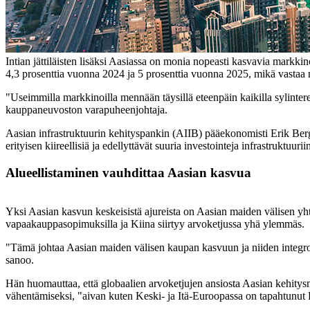
Intian jättiläisten lisäksi Aasiassa on monia nopeasti kasvavia markki
4,3 prosenttia vuonna 2024 ja 5 prosenttia vuonna 2025, mikä vastaa 
"Useimmilla markkinoilla mennään täysillä eteenpäin kaikilla sylintere
kauppaneuvoston varapuheenjohtaja.
Aasian infrastruktuurin kehityspankin (AIIB) pääekonomisti Erik Bergl
erityisen kiireellisiä ja edellyttävät suuria investointeja infrastruktuu
Alueellistaminen vauhdittaa Aasian kasvua
Yksi Aasian kasvun keskeisistä ajureista on Aasian maiden välisen yh
vapaakauppasopimuksilla ja Kiina siirtyy arvoketjussa yhä ylemmäs.
"Tämä johtaa Aasian maiden välisen kaupan kasvuun ja niiden integroi
sanoo.
Hän huomauttaa, että globaalien arvoketjujen ansiosta Aasian kehitysm
vähentämiseksi, "aivan kuten Keski- ja Itä-Euroopassa on tapahtunut 