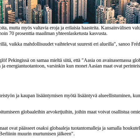
noita, mutta myös valtavia eroja ja erilaisia haasteita. Kansainvälisen 
noin 70 prosenttia maailman yhteenlasketusta kasvusta.
illä, vaikka mahdollisuudet vaihtelevat suuresti eri alueilla", sanoo F
öf Pekingissä on samaa mieltä siitä, että "Aasia on avainasemassa globa
riin ja energiantuotantoon, varsinkin kun monet Aasian maat ovat perinteises
teistyön ja kaupan lisääntymisen myötä lisääntyvä alueellistuminen, ku
tumiseen globaaleihin arvoketjuihin, joihin maat voivat osallistua om
aat ovat päässeet osaksi globaaleja tuotantomalleja ja samalla houkute
Berliinin muurin murtumisen jälkeen".