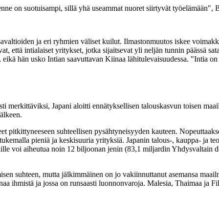
rakenne on suotuisampi, sillä yhä useammat nuoret siirtyvät työelämään", 
ltioiden ja eri ryhmien väliset kuilut. Ilmastonmuutos iskee voimakkaa
että intialaiset yritykset, jotka sijaitsevat yli neljän tunnin päässä sa
e, eikä hän usko Intian saavuttavan Kiinaa lähitulevaisuudessa. "Intia o
esti merkittäviksi, Japani aloitti ennätyksellisen talouskasvun toisen 
jälkeen.
t pitkittyneeseen suhteellisen pysähtyneisyyden kauteen. Nopeuttaakse
kemalla pieniä ja keskisuuria yrityksiä. Japanin talous-, kauppa- ja teol
niille voi aiheutua noin 12 biljoonan jenin (83,1 miljardin Yhdysvaltain 
isen suhteen, mutta jälkimmäinen on jo vakiinnuttanut asemansa maailm
 ihmistä ja jossa on runsaasti luonnonvaroja. Malesia, Thaimaa ja Filippi