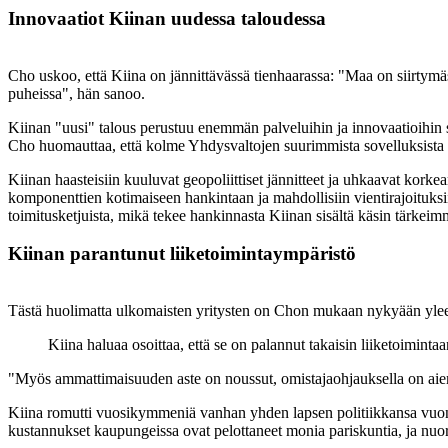
Innovaatiot Kiinan uudessa taloudessa
Cho uskoo, että Kiina on jännittävässä tienhaarassa: "Maa on siirtymä
puheissa", hän sanoo.
Kiinan "uusi" talous perustuu enemmän palveluihin ja innovaatioihin sel
Cho huomauttaa, että kolme Yhdysvaltojen suurimmista sovelluksista on
Kiinan haasteisiin kuuluvat geopoliittiset jännitteet ja uhkaavat kork
komponenttien kotimaiseen hankintaan ja mahdollisiin vientirajoituksii
toimitusketjuista, mikä tekee hankinnasta Kiinan sisältä käsin tärkeimm
Kiinan parantunut liiketoimintaympäristö
Tästä huolimatta ulkomaisten yritysten on Chon mukaan nykyään ylee
Kiina haluaa osoittaa, että se on palannut takaisin liiketoimin
"Myös ammattimaisuuden aste on noussut, omistajaohjauksella on aie
Kiina romutti vuosikymmeniä vanhan yhden lapsen politiikkansa vuonn
kustannukset kaupungeissa ovat pelottaneet monia pariskuntia, ja nuoril