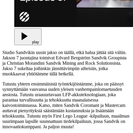
play
Studio Sandvikin uusin jakso on täällä, etkä halua jättää sitä väliin.
Jakson 7 juontajina toimivat Edvard Bergström Sandvik Groupista
ja Christian Morandini Sandvik Mining and Rock Solutionsista.
Jakso 7 sukeltaa joihinkin jännittävimpiin aiheisiin, jotka
muokkaavat yhtiötämme tällä hetkellä.
Tutustu yhteen ensimmäisistä työntekijöistämme, joka on päässyt
synnyttämään vauvansa uuden yleisen vanhempainlomaetuuden
ansiosta. Tutustu uraauurtavaan LFP-akkuteknologiaan, joka
parantaa turvallisuutta ja tehokkuutta maanalaisessa
kaivostoiminnassa. Katso, miten Sandvik Coromant ja Mastercam
auttavat pienyrityksiä säästämään kustannuksia ja lisäämään
tehokkuutta. Tutustu myös First Lego League -kilpailuun, maailman
suurimpaan lapsille suunnattuun tiedekilpailuun, jossa Sandvik on
innovaatiokumppani. Ja paljon muuta!