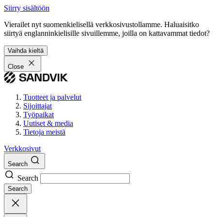
Siirry sisältöön
Vierailet nyt suomenkielisellä verkkosivustollamme. Haluaisitko
siirtyä englanninkielisille sivuillemme, joilla on kattavammat tiedot?
Vaihda kieltä
Close
Tuotteet ja palvelut
Sijoittajat
Työpaikat
Uutiset & media
Tietoja meistä
Verkkosivut
Search
Search
Search