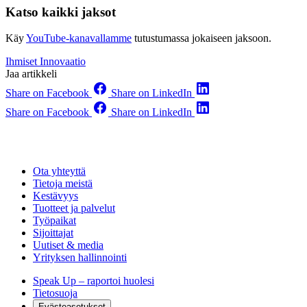
Katso kaikki jaksot
Käy
YouTube-kanavallamme
tutustumassa jokaiseen jaksoon.
Ihmiset
Innovaatio
Jaa artikkeli
Share on Facebook
Share on LinkedIn
Share on Facebook
Share on LinkedIn
Ota yhteyttä
Tietoja meistä
Kestävyys
Tuotteet ja palvelut
Työpaikat
Sijoittajat
Uutiset & media
Yrityksen hallinnointi
Speak Up – raportoi huolesi
Tietosuoja
Evästeasetukset