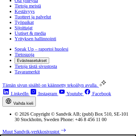
Ota yhteyttä
Tietoja meistä
Kestävyys
Tuotteet ja palvelut
Työpaikat
Sijoittajat
Uutiset & media
Yrityksen hallinnointi
Speak Up – raportoi huolesi
Tietosuoja
Evästeasetukset
Tietoja tästä sivustosta
Tavaramerkit
Tämän sivun sisältö on käännetty tekoälyn avulla.
LinkedIn
Instagram
Youtube
Facebook
Vaihda kieli
© 2026 Copyright © Sandvik AB; (publ) Box 510, SE-101
30 Stockholm, Sweden Phone: +46 8 456 11 00
Muut Sandvik-verkkosivustot