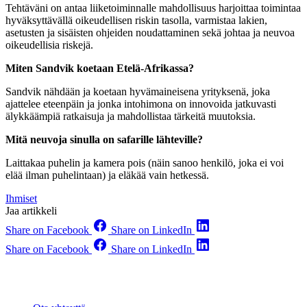
Tehtäväni on antaa liiketoiminnalle mahdollisuus harjoittaa toimintaa
hyväksyttävällä oikeudellisen riskin tasolla, varmistaa lakien,
asetusten ja sisäisten ohjeiden noudattaminen sekä johtaa ja neuvoa
oikeudellisia riskejä.
Miten Sandvik koetaan Etelä-Afrikassa?
Sandvik nähdään ja koetaan hyvämaineisena yrityksenä, joka
ajattelee eteenpäin ja jonka intohimona on innovoida jatkuvasti
älykkäämpiä ratkaisuja ja mahdollistaa tärkeitä muutoksia.
Mitä neuvoja sinulla on safarille lähteville?
Laittakaa puhelin ja kamera pois (näin sanoo henkilö, joka ei voi
elää ilman puhelintaan) ja eläkää vain hetkessä.
Ihmiset
Jaa artikkeli
Share on Facebook
Share on LinkedIn
Share on Facebook
Share on LinkedIn