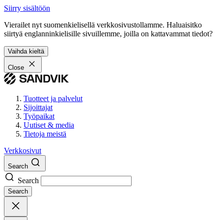
Siirry sisältöön
Vierailet nyt suomenkielisellä verkkosivustollamme. Haluaisitko
siirtyä englanninkielisille sivuillemme, joilla on kattavammat tiedot?
Vaihda kieltä
Close
Tuotteet ja palvelut
Sijoittajat
Työpaikat
Uutiset & media
Tietoja meistä
Verkkosivut
Search
Search
Search