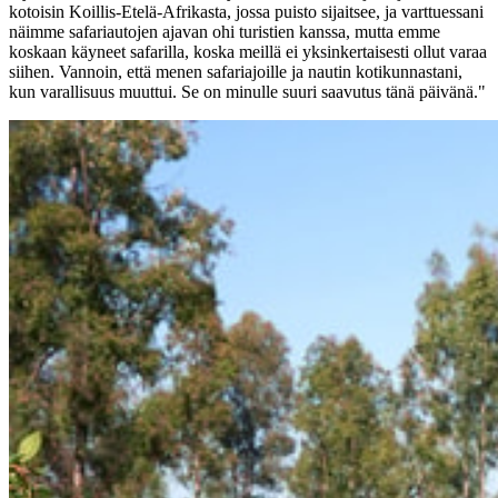
kotoisin Koillis-Etelä-Afrikasta, jossa puisto sijaitsee, ja varttuessani
näimme safariautojen ajavan ohi turistien kanssa, mutta emme
koskaan käyneet safarilla, koska meillä ei yksinkertaisesti ollut varaa
siihen. Vannoin, että menen safariajoille ja nautin kotikunnastani,
kun varallisuus muuttui. Se on minulle suuri saavutus tänä päivänä."