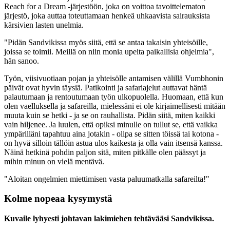
Reach for a Dream -järjestöön, joka on voittoa tavoittelematon
järjestö, joka auttaa toteuttamaan henkeä uhkaavista sairauksista
kärsivien lasten unelmia.
"Pidän Sandvikissa myös siitä, että se antaa takaisin yhteisöille,
joissa se toimii. Meillä on niin monia upeita paikallisia ohjelmia",
hän sanoo.
Työn, viisivuotiaan pojan ja yhteisölle antamisen välillä Vumbhonin
päivät ovat hyvin täysiä. Patikointi ja safariajelut auttavat häntä
palautumaan ja rentoutumaan työn ulkopuolella. Huomaan, että kun
olen vaelluksella ja safareilla, mielessäni ei ole kirjaimellisesti mitään
muuta kuin se hetki - ja se on rauhallista. Pidän siitä, miten kaikki
vain hiljenee. Ja luulen, että opiksi minulle on tullut se, että vaikka
ympärilläni tapahtuu aina jotakin - olipa se sitten töissä tai kotona -
on hyvä silloin tällöin astua ulos kaikesta ja olla vain itsensä kanssa.
Näinä hetkinä pohdin paljon sitä, miten pitkälle olen päässyt ja
mihin minun on vielä mentävä.
"Aloitan ongelmien miettimisen vasta paluumatkalla safareilta!"
Kolme nopeaa kysymystä
Kuvaile lyhyesti johtavan lakimiehen tehtävääsi Sandvikissa.