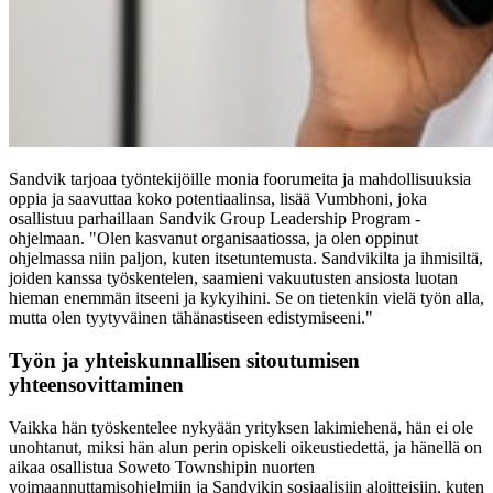
Sandvik tarjoaa työntekijöille monia foorumeita ja mahdollisuuksia
oppia ja saavuttaa koko potentiaalinsa, lisää Vumbhoni, joka
osallistuu parhaillaan Sandvik Group Leadership Program -
ohjelmaan. "Olen kasvanut organisaatiossa, ja olen oppinut
ohjelmassa niin paljon, kuten itsetuntemusta. Sandvikilta ja ihmisiltä,
joiden kanssa työskentelen, saamieni vakuutusten ansiosta luotan
hieman enemmän itseeni ja kykyihini. Se on tietenkin vielä työn alla,
mutta olen tyytyväinen tähänastiseen edistymiseeni."
Työn ja yhteiskunnallisen sitoutumisen
yhteensovittaminen
Vaikka hän työskentelee nykyään yrityksen lakimiehenä, hän ei ole
unohtanut, miksi hän alun perin opiskeli oikeustiedettä, ja hänellä on
aikaa osallistua Soweto Townshipin nuorten
voimaannuttamisohjelmiin ja Sandvikin sosiaalisiin aloitteisiin, kuten