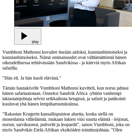
play
Vumbhoni Mathonsi kuvailee itseään aidoksi, kunnianhimoiseksi ja
kunnianhimoiseksi. Nämä ominaisuudet ovat välttämättömiä hänen
oikeudellisessa tehtävässään Sandvikissa - ja käteviä myös Afrikan
safarilla.
"Hän eli. Ja hän kuoli elävänä."
Tämän hautakivelle Vumbhoni Mathonsi kuvitteli, kun norsu jahtasi
hänen safariautotaan. Onneksi Sandvik Africa -yhtiön vanhempi
lakiasiainjohtaja selvisi seikkailusta hengissä, ja safarit ja patikointi
kuuluvat yhä hänen lempiharrastuksiinsa.
"Rakastan Krugerin kansallispuiston aluetta, koska siellä on
monenlaisia villieläimiä, mukaan lukien viisi suurta eläintä - leijonat,
norsut, sarvikuonot, puhvelit ja leopardit", sanoo Vumbhoni, joka on
myös Sandvikin Etelä-Afrikan yksiköiden toimitusjohtaja. "Olen