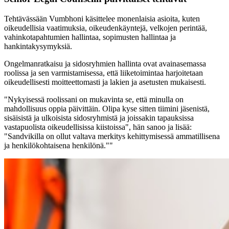
Tehtävässään Vumbhoni käsittelee monenlaisia asioita, kuten
oikeudellisia vaatimuksia, oikeudenkäyntejä, velkojen perintää,
vahinkotapahtumien hallintaa, sopimusten hallintaa ja
hankintakysymyksiä.
Ongelmanratkaisu ja sidosryhmien hallinta ovat avainasemassa
roolissa ja sen varmistamisessa, että liiketoimintaa harjoitetaan
oikeudellisesti moitteettomasti ja lakien ja asetusten mukaisesti.
"Nykyisessä roolissani on mukavinta se, että minulla on
mahdollisuus oppia päivittäin. Olipa kyse sitten tiimini jäsenistä,
sisäisistä ja ulkoisista sidosryhmistä ja joissakin tapauksissa
vastapuolista oikeudellisissa kiistoissa", hän sanoo ja lisää:
"Sandvikilla on ollut valtava merkitys kehittymisessä ammatillisena
ja henkilökohtaisena henkilönä.""