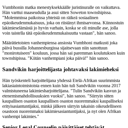
Vumbhonin matka menestyksekkäälle juristinuralle on vaikuttava.
Hän varttui maaseudulla ja asui sitten Soweton townshipissa.
"Molemmissa paikoissa yhteistä on räikeä sosiaalinen
epäoikeudenmukaisuus, joka on riistänyt ihmisarvonsa. Kiinnostuin
lakimieselämästä jo hyvin varhain, koska se oli minulle ase, jolla
voin taistella tätä epäoikeudenmukaisuutta vastaan", hän sanoo.
Määrätietoisten vanhempiensa ansiosta Vumbhoni matkusti joka
päivä bussilla Johannesburgissa sijaitsevaan niin sanottuun
"monirotuiseen" kouluun, jossa hän sai paremman koulutuksen kuin
townshipissa. "Kiitän vanhempiani joka päivä!" hän sanoo.
Sandvikin harjoittelijasta johtavaksi lakimieheksi
Hän työskenteli harjoittelijana yhdessä Etelä-Afrikan suurimmista
lakiasiaintoimistoista ennen kuin hän tuli Sandvikiin vuonna 2017
valmistuneena lakimiesharjoittelijana. "Tulin Sandvikiin kasvun ja
etenemismahdollisuuksien vuoksi", hän sanoo. "Siirryin sitten
kaupallisen osaston kaupallisen osaston nuoremmaksi kaupalliseksi
erityisasiantuntijaksi, minkä jälkeen siirryin takaisin oikeudelliseen
osastoon nuoremmaksi lakimiesasiantuntijaksi, ja nyt olen Afrikan
vanhempi lakimies."
Senior Legal Counselin päivittäiset tehtävät