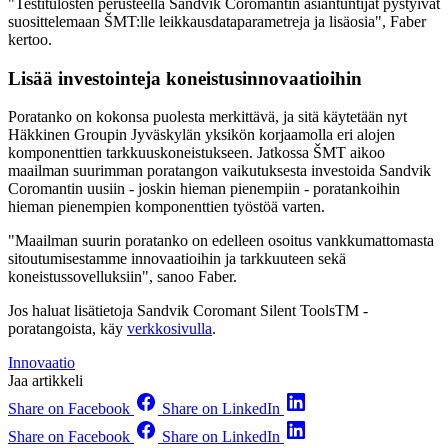
"Testitulosten perusteella Sandvik Coromantin asiantuntijat pystyivät
suosittelemaan ŠMT:lle leikkausdataparametreja ja lisäosia", Faber
kertoo.
Lisää investointeja koneistusinnovaatioihin
Poratanko on kokonsa puolesta merkittävä, ja sitä käytetään nyt
Häkkinen Groupin Jyväskylän yksikön korjaamolla eri alojen
komponenttien tarkkuuskoneistukseen. Jatkossa ŠMT aikoo
maailman suurimman poratangon vaikutuksesta investoida Sandvik
Coromantin uusiin - joskin hieman pienempiin - poratankoihin
hieman pienempien komponenttien työstöä varten.
"Maailman suurin poratanko on edelleen osoitus vankkumattomasta
sitoutumisestamme innovaatioihin ja tarkkuuteen sekä
koneistussovelluksiin", sanoo Faber.
Jos haluat lisätietoja Sandvik Coromant Silent ToolsTM -
poratangoista, käy
verkkosivulla
.
Innovaatio
Jaa artikkeli
Share on Facebook
Share on LinkedIn
Share on Facebook
Share on LinkedIn