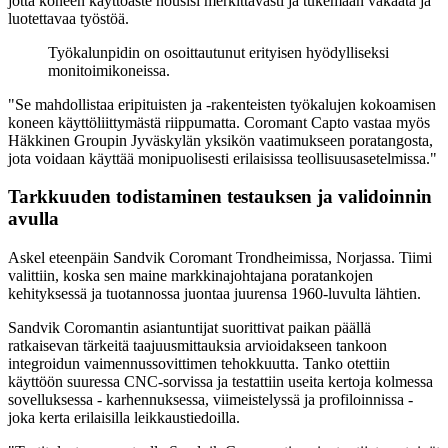
jotta koneen käyttöaste nousisi merkittävästi ja tukemaan vakaata ja
luotettavaa työstöä.
Työkalunpidin on osoittautunut erityisen hyödylliseksi
monitoimikoneissa.
"Se mahdollistaa eripituisten ja -rakenteisten työkalujen kokoamisen
koneen käyttöliittymästä riippumatta. Coromant Capto vastaa myös
Häkkinen Groupin Jyväskylän yksikön vaatimukseen poratangosta,
jota voidaan käyttää monipuolisesti erilaisissa teollisuusasetelmissa."
Tarkkuuden todistaminen testauksen ja validoinnin
avulla
Askel eteenpäin Sandvik Coromant Trondheimissa, Norjassa. Tiimi
valittiin, koska sen maine markkinajohtajana poratankojen
kehityksessä ja tuotannossa juontaa juurensa 1960-luvulta lähtien.
Sandvik Coromantin asiantuntijat suorittivat paikan päällä
ratkaisevan tärkeitä taajuusmittauksia arvioidakseen tankoon
integroidun vaimennussovittimen tehokkuutta. Tanko otettiin
käyttöön suuressa CNC-sorvissa ja testattiin useita kertoja kolmessa
sovelluksessa - karhennuksessa, viimeistelyssä ja profiloinnissa -
joka kerta erilaisilla leikkaustiedoilla.