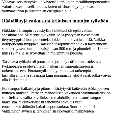
Valtavaa sorvaustyökalua käytetään tarkkojen metallikomponenttien
valmistukseen useilla aloilla, kuten offshore-öljyn ja -kaasun,
voimansiirron ja uusiutuvan energian aloilla.
Räätälöityjä ratkaisuja kriittisten mittojen työstöön
Häkkinen Groupin Jyväskylän yksikössä oli epätavalliset
spesifikaatiot. Se tarvitsi työkalun, jolla pystytään työstämään
tietyntyyppisiä komponentteja, joiden mitat ovat kriittisiä. Vaikka
komponentin tyyppiä ei salassapitosopimusten vuoksi täsmennetty,
se oli erityisen suuri, halkaisijaltaan 800 mm ja pituudeltaan 12 000
mm (12 m), ja se työstettäisiin molemmilta puolilta.
Tarvittava työkalu oli poratanko, jota käytetään koneistuksessa
työkappaleessa olevan reiän halkaisijan suurentamiseen ja
tarkentamiseen. Poratangolla tehdyt reiät ovat tarkempia,
täsmällisempiä ja sileämpiä kuin poraamalla tehdyt reiät, jotka voivat
olla karkeampia.
Poratangon halkaisija ja pituus määräytyvät kuitenkin työkappaleen
mittojen mukaan. Parhaan mahdollisen vakauden saavuttamiseksi on
suositeltavaa valita sovellukseen mahdollisimman suuri tangon
halkaisija. Yksinkertaisesti sanottuna sovellus vaati
ennennäkemättömän kokoista poratankoa. Suuri koko olisi
välttämätön syvien ja tarkkojen sisäsorvaustoimenpiteiden