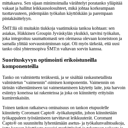
mittakaava. Sen sijaan minimoimalla värähtelyt poratanko ylläpitää
vakaat ja hallitut leikkausolosuhteet, mikä johtaa korkeampaan
tuottavuuteen, pidempään työkalun käyttöikään ja parempaan
pintakäsittelyyn.
ŠMT:llä oli muitakin tiukkoja vaatimuksia tankoa kohtaan: sen
asiakas, Häkkinen Groupin Jyväskylän yksikkö, tarvitsi työkalun,
joka integroituu saumattomasti sen olemassa olevaan koneistoon ja
samalla ylittää sorvaustoiminnan rajat. Oli myös tärkeää, että uusi
tanko olisi yhteensopiva ŠMT:n valtavan sorvin kanssa.
Suorituskyvyn optimointi erikoistuneilla
komponenteilla
Tanko on valmistettu teräksestä, ja se sisältää raskasmetallista
valmistetun "vaimennin"-nimisen komponentin. Vaimennin on
tärinän vähentämiseen tai vaimentamiseen käytetty laite, jota harvoin
esiintyy koneissa tai rakenteissa ja joka on kiinnitetty erityisiin
kumirenkaisiin.
Toinen tankon ratkaiseva ominaisuus on tankon etupuolelle
kiinnitetty Coromant Capto® -työkalunpidin, johon kiinnitetään
työkappaleen työstämiseen tarvittavat leikkuuterät. Coromant
Capto® on suunniteltu lyhentämään asetus- ja työkalunvaihtoaikoja,