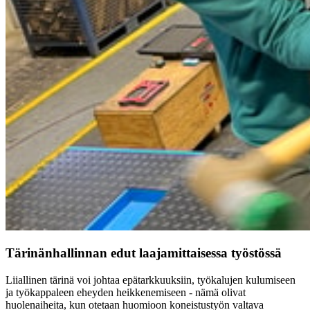
Tärinänhallinnan edut laajamittaisessa työstössä
Liiallinen tärinä voi johtaa epätarkkuuksiin, työkalujen kulumiseen
ja työkappaleen eheyden heikkenemiseen - nämä olivat
huolenaiheita, kun otetaan huomioon koneistustyön valtava