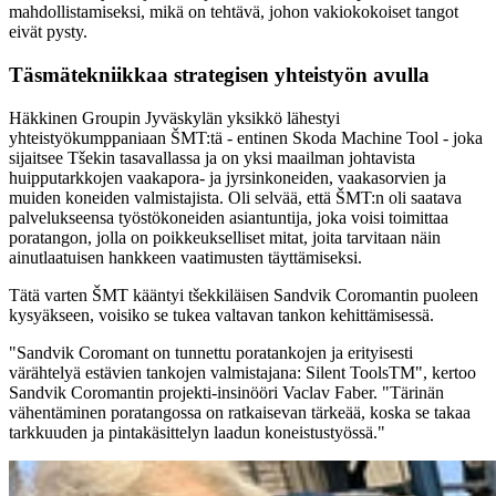
mahdollistamiseksi, mikä on tehtävä, johon vakiokokoiset tangot
eivät pysty.
Täsmätekniikkaa strategisen yhteistyön avulla
Häkkinen Groupin Jyväskylän yksikkö lähestyi
yhteistyökumppaniaan ŠMT:tä - entinen Skoda Machine Tool - joka
sijaitsee Tšekin tasavallassa ja on yksi maailman johtavista
huipputarkkojen vaakapora- ja jyrsinkoneiden, vaakasorvien ja
muiden koneiden valmistajista. Oli selvää, että ŠMT:n oli saatava
palvelukseensa työstökoneiden asiantuntija, joka voisi toimittaa
poratangon, jolla on poikkeukselliset mitat, joita tarvitaan näin
ainutlaatuisen hankkeen vaatimusten täyttämiseksi.
Tätä varten ŠMT kääntyi tšekkiläisen Sandvik Coromantin puoleen
kysyäkseen, voisiko se tukea valtavan tankon kehittämisessä.
"Sandvik Coromant on tunnettu poratankojen ja erityisesti
värähtelyä estävien tankojen valmistajana: Silent ToolsTM", kertoo
Sandvik Coromantin projekti-insinööri Vaclav Faber. "Tärinän
vähentäminen poratangossa on ratkaisevan tärkeää, koska se takaa
tarkkuuden ja pintakäsittelyn laadun koneistustyössä."