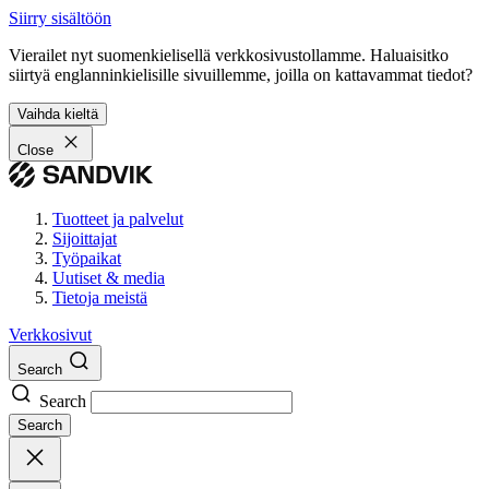
Siirry sisältöön
Vierailet nyt suomenkielisellä verkkosivustollamme. Haluaisitko
siirtyä englanninkielisille sivuillemme, joilla on kattavammat tiedot?
Vaihda kieltä
Close
Tuotteet ja palvelut
Sijoittajat
Työpaikat
Uutiset & media
Tietoja meistä
Verkkosivut
Search
Search
Search