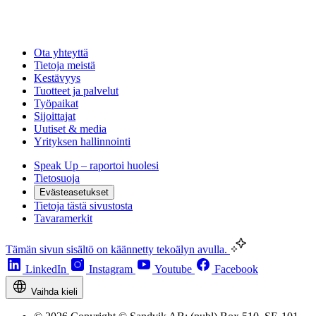
Ota yhteyttä
Tietoja meistä
Kestävyys
Tuotteet ja palvelut
Työpaikat
Sijoittajat
Uutiset & media
Yrityksen hallinnointi
Speak Up – raportoi huolesi
Tietosuoja
Evästeasetukset
Tietoja tästä sivustosta
Tavaramerkit
Tämän sivun sisältö on käännetty tekoälyn avulla.
LinkedIn
Instagram
Youtube
Facebook
Vaihda kieli