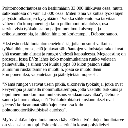
Polttomoottoriautossa on keskimäärin 33 000 liikkuvaa osaa, mutta
sähköautossa on vain 13 000 osaa. Miten tämä vaikuttaa työkalujen
ja työstöratkaisujen kysyntään? "Vaikka sähköautoissa tarvitaan
vähemmän komponentteja kuin polttomoottoriautoissa, osa
tarvittavista työkaluista on paljon monimutkaisempia ja
erikoistuneempia, ja niiden hinta on korkeampi", Debone sanoo.
Yksi esimerkki tuotantomenetelmästä, jolla on suuri vaikutus
työkaluihin, on se, että johtavat sähköautojen valmistajat rakentavat
yhä useammin alustat ja rungot yhdestä kappaleesta. Megacasting on
prosessi, jossa EV:n lähes koko monimutkainen runko valetaan
painevalulla, ja siihen voi kuulua jopa 80 kilon painon sulan
alumiinin ruiskuttaminen muottiin, jossa se muotoillaan
komponentiksi, vapautetaan ja jäähdytetään nopeasti.
"Nämä rungot vaativat usein pitkiä, ulkonevia työkaluja, jotka ovat
kevyempiä ja samalla monimutkaisempia, jotta vaadittu tarkkuus ja
lopullinen muodon monimutkaisuus voidaan saavuttaa", Debone
sanoo ja huomauttaa, että "työkalukohtaiset kustannukset ovat
yleensä korkeammat sähköajoneuvoissa kuin
polttomoottorikäyttöisissä autoissa".
Myös sähköautojen tuotannossa käytettävien työkalujen huoltotarve
on yleensä suurempi. Esimerkiksi erittäin kovat polykiteiset