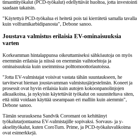
timanttityökalut (PCD-työkalut) edellyttävät huoltoa, jotta investointi
saadaan takaisin.
"Käytettyä PCD-työkalua ei heitetä pois tai kierrätetä samalla tavalla
kuin volframikarbidipanosta", Debone sanoo.
Joustava valmistus erilaisia EV-ominaisuuksia
varten
Korkeamman hintalappunsa oikeuttamiseksi sähköautoja on myös
enemmän erilaisia ja niissä on enemmän vaihtoehtoja ja
ominaisuuksia kuin useimmissa polttomoottoriautoissa.
"Jotta EV-valmistajat voisivat vastata tähän suuntaukseen, he
tarvitsevat hieman joustavamman valmistusjärjestelmän. Koneet ja
prosessit ovat hyvin erilaisia kuin autojen kokoonpanolinjojen
alkuaikoina, ja nykyisin käytettävät työkalut on suunniteltava siten,
että niitä voidaan käyttää useampaan eri malliin kuin aiemmin",
Debone sanoo.
Tämän seurauksena Sandvik Coromant on kehittänyt
työkalutarjontaansa EV-valmistajille sopivaksi. Sorvaus- ja y-
akselityökalut, kuten CoroTurn. Prime, ja PCD-työkaluvalikoima
ovat esimerkkejä.