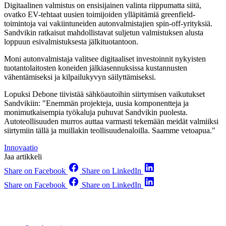
Digitaalinen valmistus on ensisijainen valinta riippumatta siitä,
ovatko EV-tehtaat uusien toimijoiden ylläpitämiä greenfield-
toimintoja vai vakiintuneiden autonvalmistajien spin-off-yrityksiä.
Sandvikin ratkaisut mahdollistavat suljetun valmistuksen alusta
loppuun esivalmistuksesta jälkituotantoon.
Moni autonvalmistaja valitsee digitaaliset investoinnit nykyisten
tuotantolaitosten koneiden jälkiasennuksissa kustannusten
vähentämiseksi ja kilpailukyvyn säilyttämiseksi.
Lopuksi Debone tiivistää sähköautoihin siirtymisen vaikutukset
Sandvikiin: "Enemmän projekteja, uusia komponentteja ja
monimutkaisempia työkaluja puhuvat Sandvikin puolesta.
Autoteollisuuden murros auttaa varmasti tekemään meidät valmiiksi
siirtymiin tällä ja muillakin teollisuudenaloilla. Saamme vetoapua."
Innovaatio
Jaa artikkeli
Share on Facebook
Share on LinkedIn
Share on Facebook
Share on LinkedIn