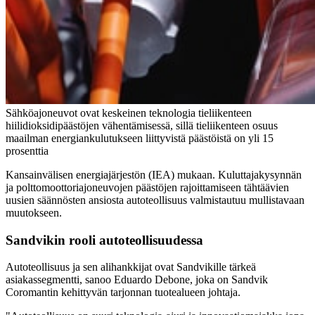
Sähköajoneuvot ovat keskeinen teknologia tieliikenteen
hiilidioksidipäästöjen vähentämisessä, sillä tieliikenteen osuus
maailman energiankulutukseen liittyvistä päästöistä on yli 15
prosenttia
Kansainvälisen energiajärjestön (IEA) mukaan. Kuluttajakysynnän
ja polttomoottoriajoneuvojen päästöjen rajoittamiseen tähtäävien
uusien säännösten ansiosta autoteollisuus valmistautuu mullistavaan
muutokseen.
Sandvikin rooli autoteollisuudessa
Autoteollisuus ja sen alihankkijat ovat Sandvikille tärkeä
asiakassegmentti, sanoo Eduardo Debone, joka on Sandvik
Coromantin kehittyvän tarjonnan tuotealueen johtaja.