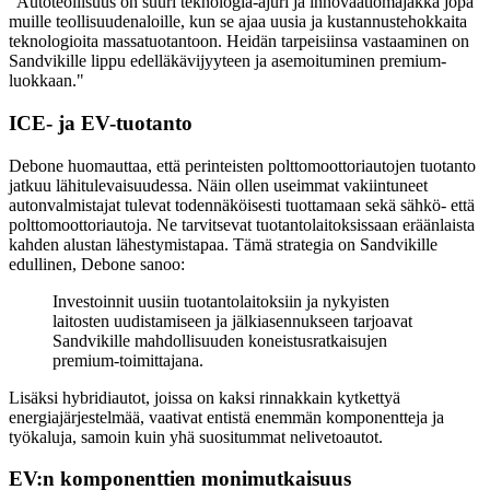
"Autoteollisuus on suuri teknologia-ajuri ja innovaatiomajakka jopa
muille teollisuudenaloille, kun se ajaa uusia ja kustannustehokkaita
teknologioita massatuotantoon. Heidän tarpeisiinsa vastaaminen on
Sandvikille lippu edelläkävijyyteen ja asemoituminen premium-
luokkaan."
ICE- ja EV-tuotanto
Debone huomauttaa, että perinteisten polttomoottoriautojen tuotanto
jatkuu lähitulevaisuudessa. Näin ollen useimmat vakiintuneet
autonvalmistajat tulevat todennäköisesti tuottamaan sekä sähkö- että
polttomoottoriautoja. Ne tarvitsevat tuotantolaitoksissaan eräänlaista
kahden alustan lähestymistapaa. Tämä strategia on Sandvikille
edullinen, Debone sanoo:
Investoinnit uusiin tuotantolaitoksiin ja nykyisten
laitosten uudistamiseen ja jälkiasennukseen tarjoavat
Sandvikille mahdollisuuden koneistusratkaisujen
premium-toimittajana.
Lisäksi hybridiautot, joissa on kaksi rinnakkain kytkettyä
energiajärjestelmää, vaativat entistä enemmän komponentteja ja
työkaluja, samoin kuin yhä suositummat nelivetoautot.
EV:n komponenttien monimutkaisuus