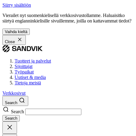
Siirry sisältöön
Vierailet nyt suomenkielisellä verkkosivustollamme. Haluaisitko
siirtyä englanninkielisille sivuillemme, joilla on kattavammat tiedot?
Vaihda kieltä
Close
Tuotteet ja palvelut
Sijoittajat
Työpaikat
Uutiset & media
Tietoja meistä
Verkkosivut
Search
Search
Search