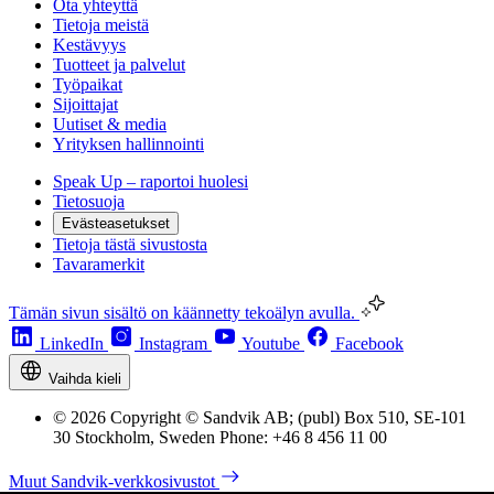
Ota yhteyttä
Tietoja meistä
Kestävyys
Tuotteet ja palvelut
Työpaikat
Sijoittajat
Uutiset & media
Yrityksen hallinnointi
Speak Up – raportoi huolesi
Tietosuoja
Evästeasetukset
Tietoja tästä sivustosta
Tavaramerkit
Tämän sivun sisältö on käännetty tekoälyn avulla.
LinkedIn
Instagram
Youtube
Facebook
Vaihda kieli
© 2026 Copyright © Sandvik AB; (publ) Box 510, SE-101
30 Stockholm, Sweden Phone: +46 8 456 11 00
Muut Sandvik-verkkosivustot