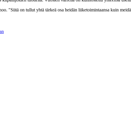
o. "Siitä on tullut yhtä tärkeä osa heidän liiketoimintaansa kuin meid
an