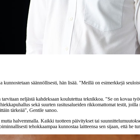
a kunnostetaan säännöllisesti, hän lisää. "Meillä on esimerkkejä seulois
 tarvitaan neljästä kahdeksaan koulutettua teknikkoa. "Se on kovaa työtä
iekkapuhallus sekä suurten rasitusalueiden rikkomattomat testit, joilla
rittäin tärkeää", Gentile sanoo.
 mutta halvemmalla. Kaikki tuotteen päivitykset tai suunnittelumuutoks
nnallisesti tehokkaampaa kunnostaa laitteensa sen sijaan, että he turvau