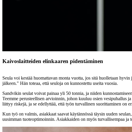
Kaivoslaitteiden elinkaaren pidentäminen
Seula voi kestää huomattavan monta vuotta, jos sitä huolletaan hyvin j
jälkeen." Hän toteaa, että seuloja on kunnostettu useita vuosia.
Sandvikin seulat voivat painaa yli 50 tonnia, ja niiden kunnostamiseen
Teemme perusteellisen arvioinnin, johon kuuluu osien vesipuhallus ja h
liittyy riskejä, ja se edellyttää, että työn turvallinen suorittaminen on e
Kun työ on valmis, asiakkaat saavat käytännössä täysin uuden seulan,
uusimman tuoteoptimoinnin. Asiakkaiden on myös turvallisempaa ja toimi