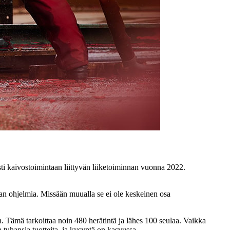
ti kaivostoimintaan liittyvän liiketoiminnan vuonna 2022.
n ohjelmia. Missään muualla se ei ole keskeinen osa
n. Tämä tarkoittaa noin 480 herätintä ja lähes 100 seulaa. Vaikka
 tuhansia tuotteita, ja kysyntä on kasvussa.