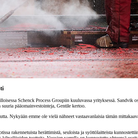
ti
lloisessa Schenck Process Groupiin kuuluvassa yrityksessä. Sandvik os
n suuria pääomainvestointeja, Gentile kertoo.
utta. Nykyään emme ole vielä nähneet vastaavanlaisia tämän mittakaava
a rakennetuista herättimistä, seuloista ja syöttölaitteista kunnostettii
ilpailijoiden tuotteita. Vuosien varrella on kunnostettu yhteensä useita