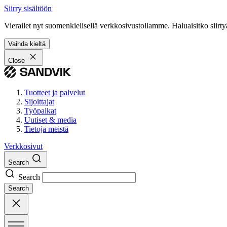
Siirry sisältöön
Vierailet nyt suomenkielisellä verkkosivustollamme. Haluaisitko siirty
Vaihda kieltä
Close
Tuotteet ja palvelut
Sijoittajat
Työpaikat
Uutiset & media
Tietoja meistä
Verkkosivut
Search
Search
Search