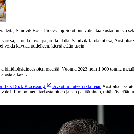
herätteitä, Sandvik Rock Processing Solutions vähentää kustannuksia sekä 
stöissä, ja ne kuluvat paljon kentällä. Sandvik Jandakotissa, Australiass
 voida käyttää uudelleen, kierrätetään usein.
a hiilidioksidipäästöjen määrää. Vuonna 2023 noin 1 000 tonnia metallia 
u alusta alkaen.
andvik Rock Processing
Avautuu uuteen ikkunaan
Australian varato
avaksi. Purkaminen, tarkastaminen ja sen päättäminen, mitä käytetään uu