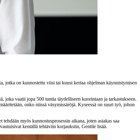
ta, jotka on kunnostettu viisi tai kuusi kertaa ohjelman käynnistymisen
, joka vaatii jopa 500 tuntia täydelliseen kuorintaan ja tarkastukseen.
 määritetään, onko niissä väsymissäröjä. Kyseessä on suuri työ, johon
et tehdään myös kunnostusprosessin aikana, joten asiakas saa
tuisivat kentällä tehtäviin korjauksiin, Gentile lisää.