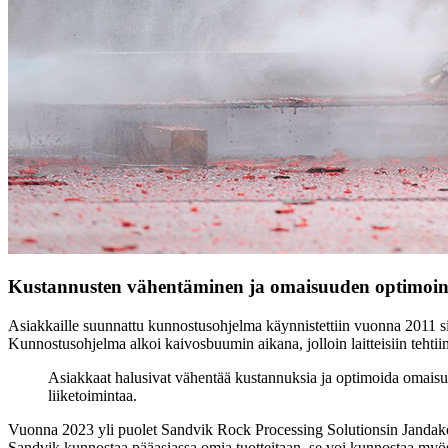
Kustannusten vähentäminen ja omaisuuden optimoin
Asiakkaille suunnattu kunnostusohjelma käynnistettiin vuonna 2011 si
Kunnostusohjelma alkoi kaivosbuumin aikana, jolloin laitteisiin tehtii
Asiakkaat halusivat vähentää kustannuksia ja optimoida omaisu
liiketoimintaa.
Vuonna 2023 yli puolet Sandvik Rock Processing Solutionsin Jandakotiss
Sandvik kunnostaa pääasiassa omia tuotteitaan, se voi kunnostaa myös k