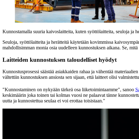
Kunnostamalla suuria kaivoslaitteita, kuten syöttölaitteita, seuloja ja 
Seuloja, syöttölaitteita ja herätteitä käytetään kovimmissa kaivosympäri
mahdollisimman monia osia uudelleen kunnostuksen aikana. Se, mitä ei
Laitteiden kunnostuksen taloudelliset hyödyt
Kunnostusprosessi säästää asiakkaiden rahaa ja vähentää materiaalien j
vältettiin kunnostuksen ansiosta sen sijaan, että laitteet olisi valmistett
"Kunnostaminen on nykyään tärkeä osa liiketoimintaamme", sanoo
S
keskimäärin joka toinen tai kolmas vuosi ne palaavat tänne kunnostett
uutta ja kunnostettua seulaa ei voi erottaa toisistaan."