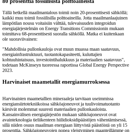
80 prosenttia fossiilisista polttoaineista
Tällä hetkellä maailmantalous toimii noin 20-prosenttisesti sähköllä;
kaikki muu toimii fossiilisilla polttoaineilla. Jotta maailmanlaajuinen
lämpötilan nousu voitaisiin välttää, tulevaisuuden integroidun
energiajärjestelmän on Energy Transitions Commissionin mukaan
toimittava 68-prosenttisesti suoralla sähköllä.
Matka ei kuitenkaan
ole suoraviivainen:
"Mahdollisia pullonkauloja ovat muun muassa maan saatavuus,
energiainfrastruktuuri, tuotantokapasiteetti, kuluttajien
kohtuuhintaisuus, investointihalukkuus ja materiaalien saatavuus",
todetaan McKinseyn tuoreessa raportissa Global Energy Perspective
2023.
Harvinaiset maametallit energiamurroksessa
Harvinaisten maametallien mineraaleja tarvitaan useimmissa
energiansiirtotekniikoissa
sähköajoneuvot ja tuulivoimatuotanto
kärsivät molemmat suuresti materiaalien pullonkauloista.
Kansainvälisen energiajärjestön mukaan sähköajoneuvot ovat
avainteknologia tieliikenteen hiilidioksidipäästöjen vähentämisessä,
sillä niiden osuus maailman energiaan liittyvistä päästöistä on yli 15
prosenttia. Sähköajoneuvojen nopea yleistyminen maanteillämme on