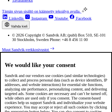
Tavaramerkit
Tämän sivun sisältö on käännetty tekoälyn avulla.
LinkedIn
Instagram
Youtube
Facebook
Vaihda kieli
© 2026 Copyright © Sandvik AB; (publ) Box 510, SE-101
30 Stockholm, Sweden Phone: +46 8 456 11 00
Muut Sandvik-verkkosivustot
We would like your consent
Sandvik and our vendors use cookies (and similar technologies)
to collect and process personal data (such as device identifiers, IP
addresses, and website interactions) for essential site functions,
analyzing site performance, personalizing content, and delivering
targeted ads. Some cookies are necessary and can’t be turned off,
while others are used only if you consent. The consent-based
cookies help us support Sandvik and individualize your website
experience. You may accept or reject all such cookies by clicking
the appropriate button below. You can also consent to cookies