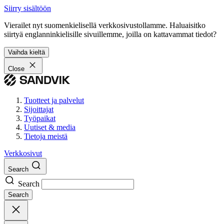
Siirry sisältöön
Vierailet nyt suomenkielisellä verkkosivustollamme. Haluaisitko
siirtyä englanninkielisille sivuillemme, joilla on kattavammat tiedot?
Vaihda kieltä
Close
Tuotteet ja palvelut
Sijoittajat
Työpaikat
Uutiset & media
Tietoja meistä
Verkkosivut
Search
Search
Search