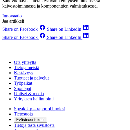
Sandvik näyttää tietä kestävän kehityksen mukaisessa
kaivostoiminnassa ja komponenttien valmistuksessa.
Innovaatio
Jaa artikkeli
Share on Facebook
Share on LinkedIn
Share on Facebook
Share on LinkedIn
Ota yhteyttä
Tietoja meistä
Kestävyys
Tuotteet ja palvelut
Työpaikat
Sijoittajat
Uutiset & media
Yrityksen hallinnointi
Speak Up – raportoi huolesi
Tietosuoja
Evästeasetukset
Tietoja tästä sivustosta