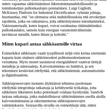
miten vapauttaa
sähköistämisen liiketoimintamahdollisuudet ja
toimitusketjun pullonkaulojen poistaminen. Luigi
Gigliotti,
McKinsey Platform for Industrial Electrification -ryhmän johtaja,
huomauttaa, että
"on olemassa sekä mahdollisuuksia että arvoketjun
rajoitteita, jotka on ratkaistava, jotta
sähköistymisen toteuttamiseksi.
Vakiomateriaalit, kuten kupari, voivat osoittautua riittämättömiksi
pullonkaulaksi, samoin kuin energian varastointivälineisiin
tarvittavat metallit, kuten litium ja koboltti."
Miten kupari antaa sähköautoille virtaa
Esimerkiksi sähköauto vaatii tyypillisesti neljä-viisi kertaa enemmän
kuparia kuin sisäinen sähkömoottori
polttomoottoriautoon
verrattuna. Myös monet uusiutuvat energialähteet vaativat tiettyjä
metalleja ja mineraaleja. Kaivostoimintaa on lisättävä, ja sen
tekeminen kestävästi edellyttää, että
sähköistämistä, automatisointia
ja digitalisaatiota.
Sähköajoneuvojen tuotanto älykkäissä tehtaissa puolestaan
edellyttää integroituja ratkaisuja ja kehittyneitä työkaluja, jotta
sähköisen liikenteen koko potentiaali voidaan hyödyntää.
Sandvik
tarjoaa ratkaisuja, jotka mahdollistavat sähköistämisen useilla aloilla
kaivostoiminnasta ja rakentamisesta sähköajoneuvojen
valmistukseen. Seuraavilla sivuilla on esimerkkejä siitä, miten