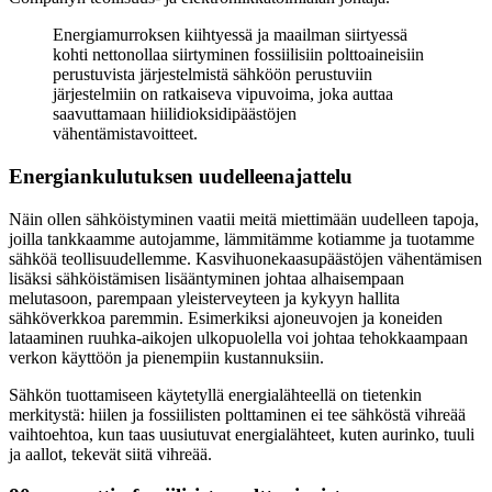
Energiamurroksen kiihtyessä ja maailman siirtyessä
kohti nettonollaa siirtyminen fossiilisiin polttoaineisiin
perustuvista järjestelmistä sähköön perustuviin
järjestelmiin on ratkaiseva vipuvoima, joka auttaa
saavuttamaan hiilidioksidipäästöjen
vähentämistavoitteet.
Energiankulutuksen uudelleenajattelu
Näin ollen sähköistyminen vaatii meitä miettimään uudelleen tapoja,
joilla tankkaamme autojamme, lämmitämme kotiamme ja tuotamme
sähköä teollisuudellemme. Kasvihuonekaasupäästöjen vähentämisen
lisäksi sähköistämisen lisääntyminen johtaa alhaisempaan
melutasoon, parempaan yleisterveyteen ja kykyyn hallita
sähköverkkoa paremmin. Esimerkiksi ajoneuvojen ja koneiden
lataaminen ruuhka-aikojen ulkopuolella voi johtaa tehokkaampaan
verkon käyttöön ja pienempiin kustannuksiin.
Sähkön tuottamiseen käytetyllä energialähteellä on tietenkin
merkitystä: hiilen ja fossiilisten polttaminen ei tee sähköstä vihreää
vaihtoehtoa, kun taas uusiutuvat energialähteet, kuten aurinko, tuuli
ja aallot, tekevät siitä vihreää.