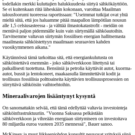
todellakin merkki kuluttajien halukkuudesta siirtyä sähkökäyttöön.
Se ei kuitenkaan riitä läheskään kokonaan, varoittaa Maailman
talousfoorumi tuoreessa raportissaan: "Useimmat tutkijat ovat yhtä
mieltä siitä, että jos haluamme pitää maapallon lämpötilan nousun
alle 1,5 celsiusasteessa - ja välttää ilmastokatastrofit - meidän on
mentävä paljon pidemmälle kuin vain siirtymällä sähköautoihin.
Tarvitsemme valtavan siirtymän fossiilisen energian hallitsemasta
maailmasta sähköistettyyn maailmaan seuraavien kahden
vuosikymmenen aikana."
Käytännössä tämä tarkoittaa sitä, että energiankulutusta on
sähköistettävä enemmän
- joko sähköverkkoon liitettynä tai
paikallisesti tuotettuna. Bensiiniä ja petrolia käyttävät autot, kuorma-
autot, bussit ja lentokoneet, maakaasulla lämmitettävät kodit ja
teollisuus
fossiilisia polttoaineita käyttävien teollisuusprosessien on
siirryttävä sähköisiin vaihtoehtoihin.
Mineraalivarojen lisääntynyt kysyntä
On sanomattakin selvää, että tämä edellyttää valtavia investointeja
sähköinfrastruktuuriin. "Vuonna
Saksassa pelkästään
sähköverkkoon ja vihreään energiaan siirtymiseen on investoitava
80 miljardia euroa vuoteen 2035 mennessä", Bauer sanoo.
McKinsey ja muut liikkeenjohdon konsultit neuvovat yrityksiä siinä,