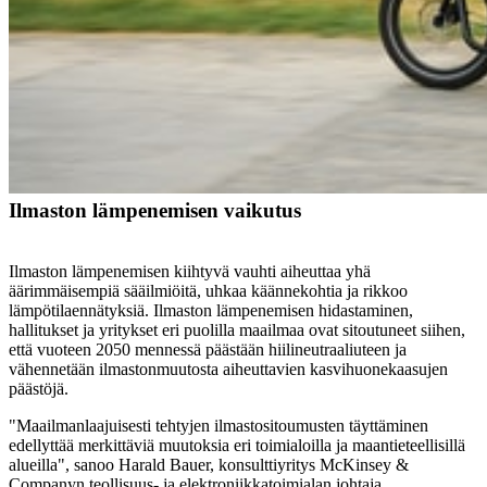
Ilmaston lämpenemisen vaikutus
Ilmaston lämpenemisen kiihtyvä vauhti aiheuttaa yhä
äärimmäisempiä sääilmiöitä, uhkaa käännekohtia ja rikkoo
lämpötilaennätyksiä. Ilmaston lämpenemisen hidastaminen,
hallitukset ja yritykset eri puolilla maailmaa ovat sitoutuneet siihen,
että vuoteen 2050 mennessä päästään hiilineutraaliuteen ja
vähennetään ilmastonmuutosta aiheuttavien kasvihuonekaasujen
päästöjä.
"Maailmanlaajuisesti tehtyjen ilmastositoumusten täyttäminen
edellyttää merkittäviä muutoksia
eri toimialoilla ja maantieteellisillä
alueilla", sanoo Harald Bauer, konsulttiyritys McKinsey &
Companyn teollisuus- ja elektroniikkatoimialan johtaja.