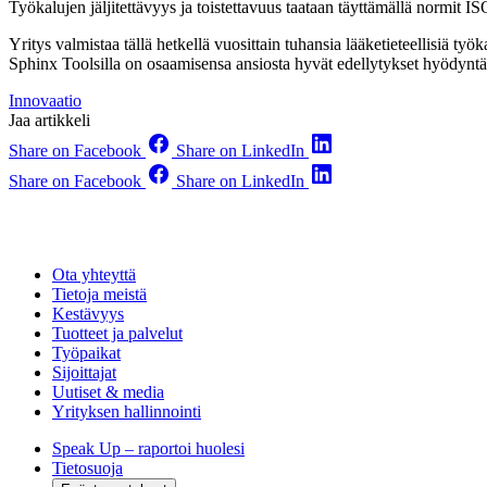
Työkalujen jäljitettävyys ja toistettavuus taataan täyttämällä normi
Yritys valmistaa tällä hetkellä vuosittain tuhansia lääketieteellisiä t
Sphinx Toolsilla on osaamisensa ansiosta hyvät edellytykset hyödyntä
Innovaatio
Jaa artikkeli
Share on Facebook
Share on LinkedIn
Share on Facebook
Share on LinkedIn
Ota yhteyttä
Tietoja meistä
Kestävyys
Tuotteet ja palvelut
Työpaikat
Sijoittajat
Uutiset & media
Yrityksen hallinnointi
Speak Up – raportoi huolesi
Tietosuoja