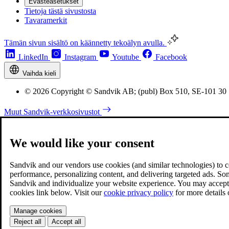
Evästeasetukset
Tietoja tästä sivustosta
Tavaramerkit
Tämän sivun sisältö on käännetty tekoälyn avulla.
LinkedIn
Instagram
Youtube
Facebook
Vaihda kieli
© 2026 Copyright © Sandvik AB; (publ) Box 510, SE-101 30
Muut Sandvik-verkkosivustot
We would like your consent
Sandvik and our vendors use cookies (and similar technologies) to coll
performance, personalizing content, and delivering targeted ads. So
Sandvik and individualize your website experience. You may accept o
cookies link below. Visit our
cookie privacy policy
for more details
Manage cookies
Reject all
Accept all