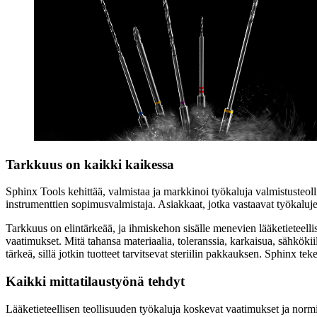
Tarkkuus on kaikki kaikessa
Sphinx Tools kehittää, valmistaa ja markkinoi työkaluja valmistusteol
instrumenttien sopimusvalmistaja. Asiakkaat, jotka vastaavat työkaluje
Tarkkuus on elintärkeää, ja ihmiskehon sisälle menevien lääketieteellis
vaatimukset. Mitä tahansa materiaalia, toleranssia, karkaisua, sähkökii
tärkeä, sillä jotkin tuotteet tarvitsevat steriilin pakkauksen. Sphinx t
Kaikki mittatilaustyönä tehdyt
Lääketieteellisen teollisuuden työkaluja koskevat vaatimukset ja normit 