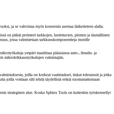
uoksi, ja se vahvistaa myös konsernin asemaa lääketieteen alalla.
ä on pitkät perinteet tarkkojen, luotettavien, pienten ja täsmällisten
isuus, jossa valmistetaan tarkkuuskomponentteja monille
 mikrotyökaluja ympäri maailmaa pääasiassa auto-, ilmailu- ja
iin mikroleikkaustyökalujen valmistajiin.
almistuksesta, joilla on korkeat vaatimukset, tiukat toleranssit ja jotka
utta joilla voidaan silti tehdä täydellisiä reikiä ruostumattomaan
rnin strateginen alue. Koska Sphinx Tools on kuitenkin työskennellyt