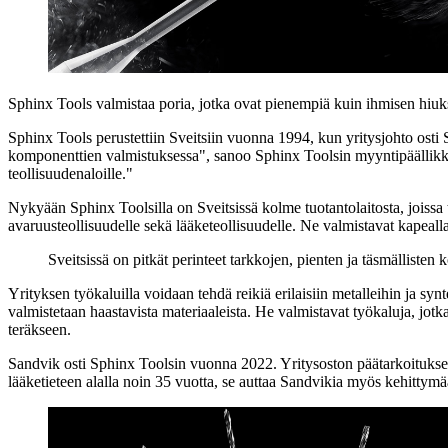
Sphinx Tools valmistaa poria, jotka ovat pienempiä kuin ihmisen hiuks
Sphinx Tools perustettiin Sveitsiin vuonna 1994, kun yritysjohto osti 
komponenttien valmistuksessa", sanoo Sphinx Toolsin myyntipäällikkö
teollisuudenaloille."
Nykyään Sphinx Toolsilla on Sveitsissä kolme tuotantolaitosta, joissa
avaruusteollisuudelle sekä lääketeollisuudelle. Ne valmistavat kapeall
Sveitsissä on pitkät perinteet tarkkojen, pienten ja täsmälliste
Yrityksen työkaluilla voidaan tehdä reikiä erilaisiin metalleihin ja synt
valmistetaan haastavista materiaaleista. He valmistavat työkaluja, jotka 
teräkseen.
Sandvik osti Sphinx Toolsin vuonna 2022. Yritysoston päätarkoituksen
lääketieteen alalla noin 35 vuotta, se auttaa Sandvikia myös kehittymä