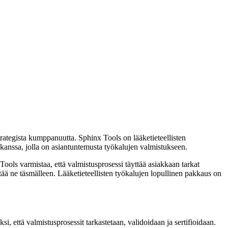
rategista kumppanuutta. Sphinx Tools on lääketieteellisten
 kanssa, jolla on asiantuntemusta työkalujen valmistukseen.
Tools varmistaa, että valmistusprosessi täyttää asiakkaan tarkat
yttää ne täsmälleen. Lääketieteellisten työkalujen lopullinen pakkaus on
i, että valmistusprosessit tarkastetaan, validoidaan ja sertifioidaan.