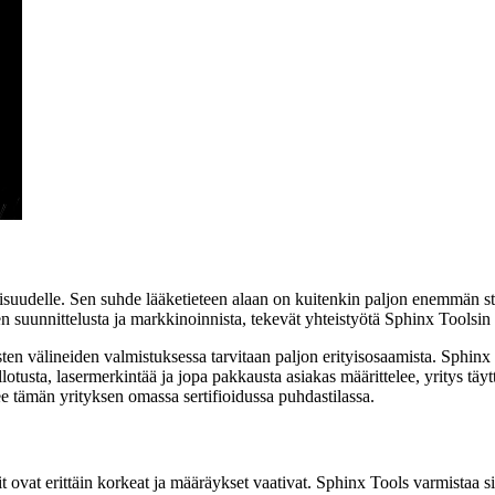
lisuudelle. Sen suhde lääketieteen alaan on kuitenkin paljon enemmän st
n suunnittelusta ja markkinoinnista, tekevät yhteistyötä Sphinx Toolsin
ten välineiden valmistuksessa tarvitaan paljon erityisosaamista. Sphinx 
llotusta, lasermerkintää ja jopa pakkausta asiakas määrittelee, yritys tä
ekee tämän yrityksen omassa sertifioidussa puhdastilassa.
ovat erittäin korkeat ja määräykset vaativat. Sphinx Tools varmistaa siks