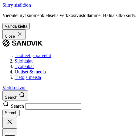
Siirry sisältöön
Vierailet nyt suomenkielisellä verkkosivustollamme. Haluaisitko siirty
Vaihda kieltä
Close
Tuotteet ja palvelut
Sijoittajat
Työpaikat
Uutiset & media
Tietoja meistä
Verkkosivut
Search
Search
Search