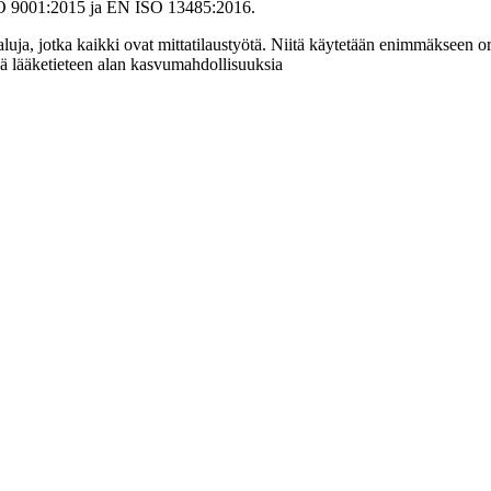
t ISO 9001:2015 ja EN ISO 13485:2016.
yökaluja, jotka kaikki ovat mittatilaustyötä. Niitä käytetään enimmäkseen
ä lääketieteen alan kasvumahdollisuuksia