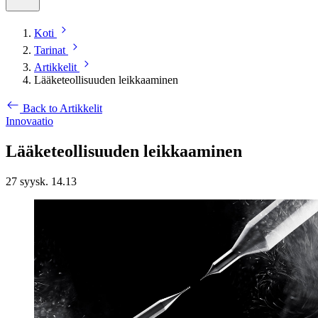
Koti
Tarinat
Artikkelit
Lääketeollisuuden leikkaaminen
Back to Artikkelit
Innovaatio
Lääketeollisuuden leikkaaminen
27 syysk. 14.13