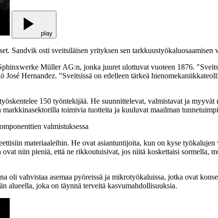
play
et. Sandvik osti sveitsiläisen yrityksen sen tarkkuustyökaluosaamisen v
Sphinxwerke Müller AG:n, jonka juuret ulottuvat vuoteen 1876. "Sveitsiss
 José Hernandez. "Sveitsissä on edelleen tärkeä hienomekaniikkateoll
 työskentelee 150 työntekijää. He suunnittelevat, valmistavat ja myyvät
a markkinasektorilla toimivia tuotteita ja kuuluvat maailman tunnetuimp
n komponenttien valmistuksessa
eettisiin materiaaleihin. He ovat asiantuntijoita, kun on kyse työkalujen v
ovat niin pieniä, että ne rikkoutuisivat, jos niitä koskettaisi sormella, m
a oli vahvistaa asemaa pyöreissä ja mikrotyökaluissa, jotka ovat konse
än alueella, joka on täynnä terveitä kasvumahdollisuuksia.