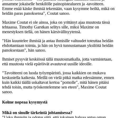
annamme jokaiselle henkilölle painopistealueen ja -tavoitteen.
Emme enää käske ihmisiä tekemään, vaan kysymme heiltä, mikä on
heidän paras panoksensa", Coutat sanoo.
Maxime Coutat ei ole ainoa, joka on yrittänyt ajaa muutosta tässä
tehtaassa. Timothy Garstkan selitys sille, miksi Maxime on
menestyksen tiellä, on hänen kärsivällisyytensä.
"Hän kuuntelee ihmisiä ja antaa ihmisille valtuudet toteuttaa heidän
ehdottamiaan toimia, ja hän on hyvä tunnustamaan yksilöitä heidän
panoksestaan", hän sanoo.
Ihmiset pysyvät keskiössä tällä muutosmatkalla, jotta varmistetaan,
että muutosta vielä epäröivät avautuvat uusille ideoille.
"Tavoitteeni on luoda työympäristö, jossa kaikkien on mukava
keskustella kaikesta. Meillä on vielä pitkä matka edessämme, ennen
kuin kaikki täällä uskaltavat kertoa "pomolle", mitä hänen pitäisi
tehdä toisin, mutta työskentelemme sen eteen", Maxime Coutat
sanoo.
Kolme nopeaa kysymystä
Mikä on sinulle tärkeintä johtamisessa?
"Usko ihmisiin ja odotus siitä, että jokainen haluaa antaa oman