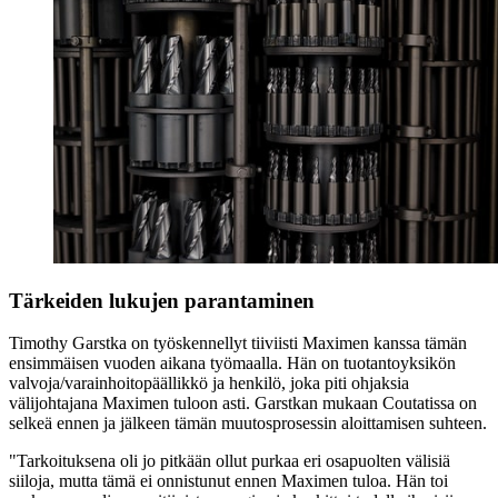
Tärkeiden lukujen parantaminen
Timothy Garstka on työskennellyt tiiviisti Maximen kanssa tämän
ensimmäisen vuoden aikana työmaalla. Hän on tuotantoyksikön
valvoja/varainhoitopäällikkö ja henkilö, joka piti ohjaksia
välijohtajana Maximen tuloon asti. Garstkan mukaan Coutatissa on
selkeä ennen ja jälkeen tämän muutosprosessin aloittamisen suhteen.
"Tarkoituksena oli jo pitkään ollut purkaa eri osapuolten välisiä
siiloja, mutta tämä ei onnistunut ennen Maximen tuloa. Hän toi