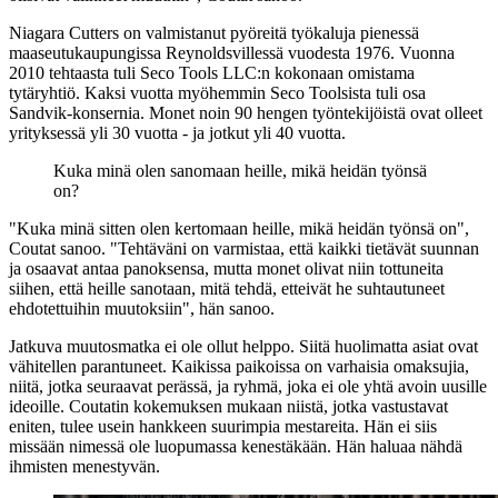
Niagara Cutters on valmistanut pyöreitä työkaluja pienessä
maaseutukaupungissa Reynoldsvillessä vuodesta 1976. Vuonna
2010 tehtaasta tuli Seco Tools LLC:n kokonaan omistama
tytäryhtiö. Kaksi vuotta myöhemmin Seco Toolsista tuli osa
Sandvik-konsernia. Monet noin 90 hengen työntekijöistä ovat olleet
yrityksessä yli 30 vuotta - ja jotkut yli 40 vuotta.
Kuka minä olen sanomaan heille, mikä heidän työnsä
on?
"Kuka minä sitten olen kertomaan heille, mikä heidän työnsä on",
Coutat sanoo. "Tehtäväni on varmistaa, että kaikki tietävät suunnan
ja osaavat antaa panoksensa, mutta monet olivat niin tottuneita
siihen, että heille sanotaan, mitä tehdä, etteivät he suhtautuneet
ehdotettuihin muutoksiin", hän sanoo.
Jatkuva muutosmatka ei ole ollut helppo. Siitä huolimatta asiat ovat
vähitellen parantuneet. Kaikissa paikoissa on varhaisia omaksujia,
niitä, jotka seuraavat perässä, ja ryhmä, joka ei ole yhtä avoin uusille
ideoille. Coutatin kokemuksen mukaan niistä, jotka vastustavat
eniten, tulee usein hankkeen suurimpia mestareita. Hän ei siis
missään nimessä ole luopumassa kenestäkään. Hän haluaa nähdä
ihmisten menestyvän.