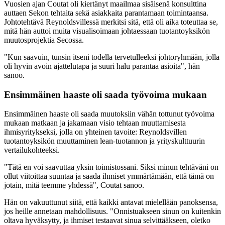
Vuosien ajan Coutat oli kiertänyt maailmaa sisäisenä konsulttina
auttaen Sekon tehtaita sekä asiakkaita parantamaan toimintaansa.
Johtotehtävä Reynoldsvillessä merkitsi sitä, että oli aika toteuttaa se,
mitä hän auttoi muita visualisoimaan johtaessaan tuotantoyksikön
muutosprojektia Secossa.
"Kun saavuin, tunsin itseni todella tervetulleeksi johtoryhmään, jolla
oli hyvin avoin ajattelutapa ja suuri halu parantaa asioita", hän
sanoo.
Ensimmäinen haaste oli saada työvoima mukaan
Ensimmäinen haaste oli saada muutoksiin vähän tottunut työvoima
mukaan matkaan ja jakamaan visio tehtaan muuttamisesta
ihmisyritykseksi, jolla on yhteinen tavoite: Reynoldsvillen
tuotantoyksikön muuttaminen lean-tuotannon ja yrityskulttuurin
vertailukohteeksi.
"Tätä en voi saavuttaa yksin toimistossani. Siksi minun tehtäväni on
ollut viitoittaa suuntaa ja saada ihmiset ymmärtämään, että tämä on
jotain, mitä teemme yhdessä", Coutat sanoo.
Hän on vakuuttunut siitä, että kaikki antavat mielellään panoksensa,
jos heille annetaan mahdollisuus. "Onnistuakseen sinun on kuitenkin
oltava hyväksytty, ja ihmiset testaavat sinua selvittääkseen, oletko