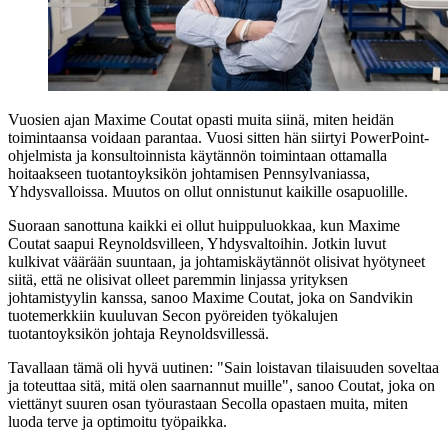
Vuosien ajan Maxime Coutat opasti muita siinä, miten heidän
toimintaansa voidaan parantaa. Vuosi sitten hän siirtyi PowerPoint-
ohjelmista ja konsultoinnista käytännön toimintaan ottamalla
hoitaakseen tuotantoyksikön johtamisen Pennsylvaniassa,
Yhdysvalloissa. Muutos on ollut onnistunut kaikille osapuolille.
Suoraan sanottuna kaikki ei ollut huippuluokkaa, kun Maxime
Coutat saapui Reynoldsvilleen, Yhdysvaltoihin. Jotkin luvut
kulkivat väärään suuntaan, ja johtamiskäytännöt olisivat hyötyneet
siitä, että ne olisivat olleet paremmin linjassa yrityksen
johtamistyylin kanssa, sanoo Maxime Coutat, joka on Sandvikin
tuotemerkkiin kuuluvan Secon pyöreiden työkalujen
tuotantoyksikön johtaja Reynoldsvillessä.
Tavallaan tämä oli hyvä uutinen: "Sain loistavan tilaisuuden soveltaa
ja toteuttaa sitä, mitä olen saarnannut muille", sanoo Coutat, joka on
viettänyt suuren osan työurastaan Secolla opastaen muita, miten
luoda terve ja optimoitu työpaikka.