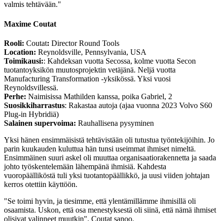
valmis tehtävään."
Maxime Coutat
Rooli:
Coutat
:
Director Round Tools
Location:
Reynoldsville, Pennsylvania, USA
Toimikausi:
: Kahdeksan vuotta Secossa, kolme vuotta Secon
tuotantoyksikön muutosprojektin vetäjänä. Neljä vuotta
Manufacturing Transformation -yksikössä. Yksi vuosi
Reynoldsvillessä.
Perhe:
Naimisissa Mathilden kanssa, poika Gabriel, 2
Suosikkiharrastus
: Rakastaa autoja (ajaa vuonna 2023 Volvo S60
Plug-in Hybridiä)
Salainen supervoima:
Rauhallisena pysyminen
Yksi hänen ensimmäisistä tehtävistään oli tutustua työntekijöihin. Jo
parin kuukauden kuluttua hän tunsi useimmat ihmiset nimeltä.
Ensimmäinen suuri askel oli muuttaa organisaatiorakennetta ja saada
johto työskentelemään lähempänä ihmisiä. Kahdesta
vuoropäälliköstä tuli yksi tuotantopäällikkö, ja uusi viiden johtajan
kerros otettiin käyttöön.
"Se toimi hyvin, ja tiesimme, että ylentämillämme ihmisillä oli
osaamista. Uskon, että osa menestyksestä oli siinä, että nämä ihmiset
olisivat valinneet muutkin", Coutat sanoo.