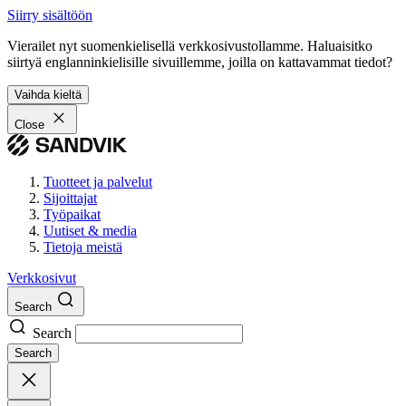
Siirry sisältöön
Vierailet nyt suomenkielisellä verkkosivustollamme. Haluaisitko
siirtyä englanninkielisille sivuillemme, joilla on kattavammat tiedot?
Vaihda kieltä
Close
Tuotteet ja palvelut
Sijoittajat
Työpaikat
Uutiset & media
Tietoja meistä
Verkkosivut
Search
Search
Search