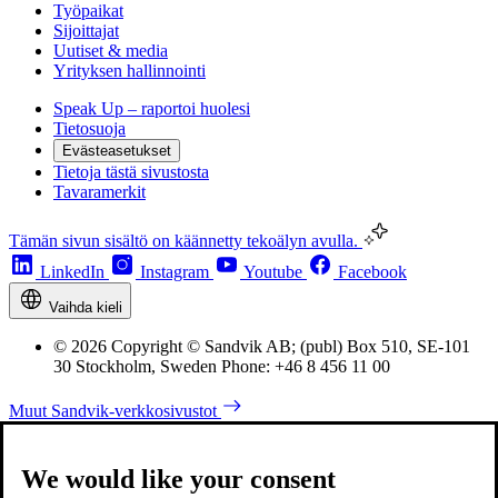
Työpaikat
Sijoittajat
Uutiset & media
Yrityksen hallinnointi
Speak Up – raportoi huolesi
Tietosuoja
Evästeasetukset
Tietoja tästä sivustosta
Tavaramerkit
Tämän sivun sisältö on käännetty tekoälyn avulla.
LinkedIn
Instagram
Youtube
Facebook
Vaihda kieli
© 2026 Copyright © Sandvik AB; (publ) Box 510, SE-101
30 Stockholm, Sweden Phone: +46 8 456 11 00
Muut Sandvik-verkkosivustot
We would like your consent