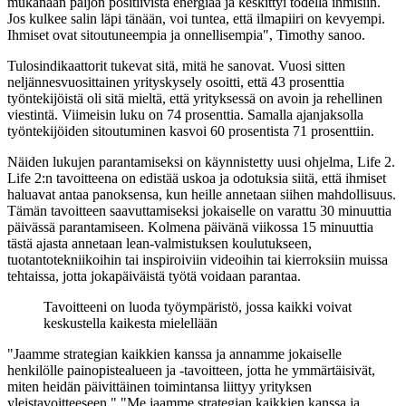
mukanaan paljon positiivista energiaa ja keskittyi todella ihmisiin.
Jos kulkee salin läpi tänään, voi tuntea, että ilmapiiri on kevyempi.
Ihmiset ovat sitoutuneempia ja onnellisempia", Timothy sanoo.
Tulosindikaattorit tukevat sitä, mitä he sanovat. Vuosi sitten
neljännesvuosittainen yrityskysely osoitti, että 43 prosenttia
työntekijöistä oli sitä mieltä, että yrityksessä on avoin ja rehellinen
viestintä. Viimeisin luku on 74 prosenttia. Samalla ajanjaksolla
työntekijöiden sitoutuminen kasvoi 60 prosentista 71 prosenttiin.
Näiden lukujen parantamiseksi on käynnistetty uusi ohjelma, Life 2.
Life 2:n tavoitteena on edistää uskoa ja odotuksia siitä, että ihmiset
haluavat antaa panoksensa, kun heille annetaan siihen mahdollisuus.
Tämän tavoitteen saavuttamiseksi jokaiselle on varattu 30 minuuttia
päivässä parantamiseen. Kolmena päivänä viikossa 15 minuuttia
tästä ajasta annetaan lean-valmistuksen koulutukseen,
tuotantotekniikoihin tai inspiroiviin videoihin tai kierroksiin muissa
tehtaissa, jotta jokapäiväistä työtä voidaan parantaa.
Tavoitteeni on luoda työympäristö, jossa kaikki voivat
keskustella kaikesta mielellään
"Jaamme strategian kaikkien kanssa ja annamme jokaiselle
henkilölle painopistealueen ja -tavoitteen, jotta he ymmärtäisivät,
miten heidän päivittäinen toimintansa liittyy yrityksen
yleistavoitteeseen." "Me jaamme strategian kaikkien kanssa ja