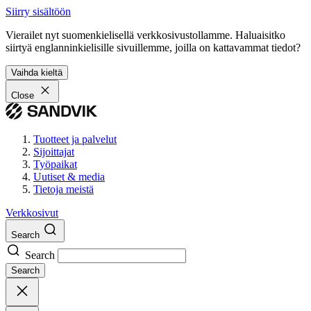
Siirry sisältöön
Vierailet nyt suomenkielisellä verkkosivustollamme. Haluaisitko
siirtyä englanninkielisille sivuillemme, joilla on kattavammat tiedot?
Vaihda kieltä
Close
Tuotteet ja palvelut
Sijoittajat
Työpaikat
Uutiset & media
Tietoja meistä
Verkkosivut
Search
Search
Search