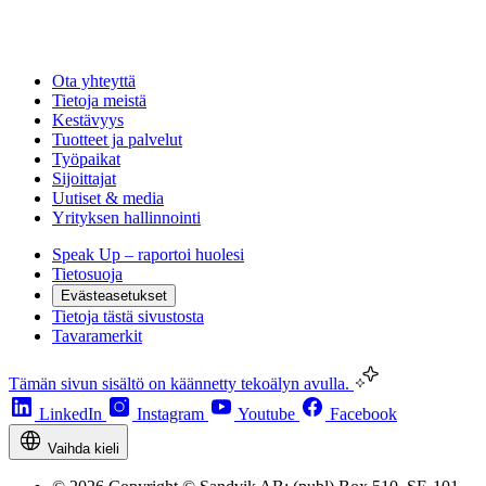
Ota yhteyttä
Tietoja meistä
Kestävyys
Tuotteet ja palvelut
Työpaikat
Sijoittajat
Uutiset & media
Yrityksen hallinnointi
Speak Up – raportoi huolesi
Tietosuoja
Evästeasetukset
Tietoja tästä sivustosta
Tavaramerkit
Tämän sivun sisältö on käännetty tekoälyn avulla.
LinkedIn
Instagram
Youtube
Facebook
Vaihda kieli