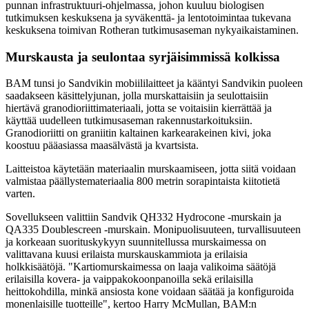
punnan infrastruktuuri-ohjelmassa, johon kuuluu biologisen
tutkimuksen keskuksena ja syväkenttä- ja lentotoimintaa tukevana
keskuksena toimivan Rotheran tutkimusaseman nykyaikaistaminen.
Murskausta ja seulontaa syrjäisimmissä kolkissa
BAM tunsi jo Sandvikin mobiililaitteet ja kääntyi Sandvikin puoleen
saadakseen käsittelyjunan, jolla murskattaisiin ja seulottaisiin
hiertävä granodioriittimateriaali, jotta se voitaisiin kierrättää ja
käyttää uudelleen tutkimusaseman rakennustarkoituksiin.
Granodioriitti on graniitin kaltainen karkearakeinen kivi, joka
koostuu pääasiassa maasälvästä ja kvartsista.
Laitteistoa käytetään materiaalin murskaamiseen, jotta siitä voidaan
valmistaa päällystemateriaalia 800 metrin sorapintaista kiitotietä
varten.
Sovellukseen valittiin Sandvik QH332 Hydrocone -murskain ja
QA335 Doublescreen -murskain. Monipuolisuuteen, turvallisuuteen
ja korkeaan suorituskykyyn suunnitellussa murskaimessa on
valittavana kuusi erilaista murskauskammiota ja erilaisia
holkkisäätöjä. "Kartiomurskaimessa on laaja valikoima säätöjä
erilaisilla kovera- ja vaippakokoonpanoilla sekä erilaisilla
heittokohdilla, minkä ansiosta kone voidaan säätää ja konfiguroida
monenlaisille tuotteille", kertoo Harry McMullan, BAM:n