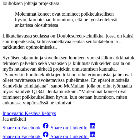
louhoksen johtaja projektissa.
Molemmat koneet ovat toimineet poikkeuksellisen
hyvin, kun otetaan huomioon, että ne työskentelevät
ankarissa olosuhteissa
Liikuteltavassa seulassa on Doublescreen-tekniikka, jossa on kaksi
suurnopeuksista, kulmasäädettävää seulaa seulontatehon ja -
tarkkuuden optimoimiseksi.
Syrjäisen sijainnin ja sovelluksen luonteen vuoksi jälkimarkkinatuki
teknisen palvelun sekä varaosien ja kulutustarvikkeiden osalta on
myös ratkaisevan tärkeää projektin onnistumisen kannalta.
"Sandvikin huoltoteknikkojen tuki on ollut erinomaista, ja he ovat
olleet tarvittaessa tavoitettavissa puhelimitse. En epäröi suositella
Sandvikia toimittajana", sanoo McMullan, jolla on ollut työmaalla
myös Sandvik QJ341 -leukamurskain. "Molemmat koneet ovat
toimineet poikkeuksellisen hyvin, kun otetaan huomioon, miten
ankarassa ympäristössä ne toimivat."
Innovaatio
Kestävä kehitys
Jaa artikkeli
Share on Facebook
Share on LinkedIn
Share on Facebook
Share on LinkedIn