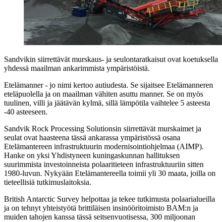
Sandvikin siirrettävät murskaus- ja seulontaratkaisut ovat koetuksella
yhdessä maailman ankarimmista ympäristöistä.
Etelämanner - jo nimi kertoo autiudesta. Se sijaitsee Etelämanneren
eteläpuolella ja on maailman vähiten asuttu manner. Se on myös
tuulinen, villi ja jäätävän kylmä, sillä lämpötila vaihtelee 5 asteesta
-40 asteeseen.
Sandvik Rock Processing Solutionsin siirrettävät murskaimet ja
seulat ovat haasteena tässä ankarassa ympäristössä osana
Etelämantereen infrastruktuurin modernisointiohjelmaa (AIMP).
Hanke on yksi Yhdistyneen kuningaskunnan hallituksen
suurimmista investoinneista polaaritieteen infrastruktuuriin sitten
1980-luvun. Nykyään Etelämantereella toimii yli 30 maata, joilla on
tieteellisiä tutkimuslaitoksia.
British Antarctic Survey helpottaa ja tekee tutkimusta polaarialueilla
ja on tehnyt yhteistyötä brittiläisen insinööritoimisto BAM:n ja
muiden tahojen kanssa tässä seitsenvuotisessa, 300 miljoonan