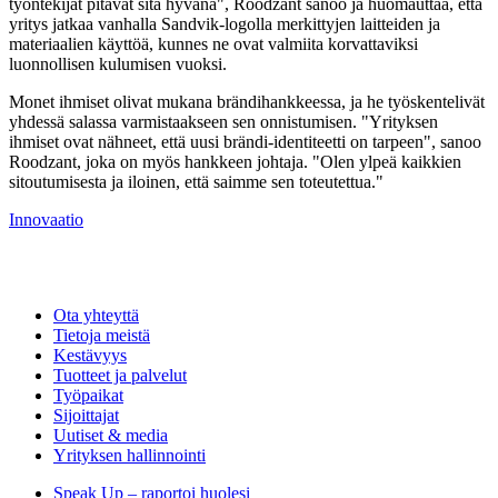
työntekijät pitävät sitä hyvänä", Roodzant sanoo ja huomauttaa, että
yritys jatkaa vanhalla Sandvik-logolla merkittyjen laitteiden ja
materiaalien käyttöä, kunnes ne ovat valmiita korvattaviksi
luonnollisen kulumisen vuoksi.
Monet ihmiset olivat mukana brändihankkeessa, ja he työskentelivät
yhdessä salassa varmistaakseen sen onnistumisen. "Yrityksen
ihmiset ovat nähneet, että uusi brändi-identiteetti on tarpeen", sanoo
Roodzant, joka on myös hankkeen johtaja. "Olen ylpeä kaikkien
sitoutumisesta ja iloinen, että saimme sen toteutettua."
Innovaatio
Ota yhteyttä
Tietoja meistä
Kestävyys
Tuotteet ja palvelut
Työpaikat
Sijoittajat
Uutiset & media
Yrityksen hallinnointi
Speak Up – raportoi huolesi