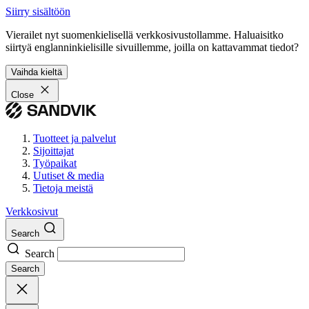
Siirry sisältöön
Vierailet nyt suomenkielisellä verkkosivustollamme. Haluaisitko
siirtyä englanninkielisille sivuillemme, joilla on kattavammat tiedot?
Vaihda kieltä
Close
Tuotteet ja palvelut
Sijoittajat
Työpaikat
Uutiset & media
Tietoja meistä
Verkkosivut
Search
Search
Search