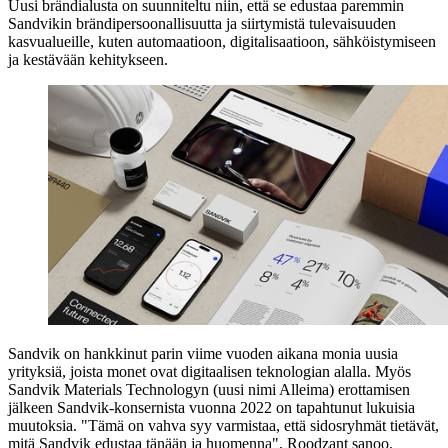
Uusi brändialusta on suunniteltu niin, että se edustaa paremmin
Sandvikin brändipersoonallisuutta ja siirtymistä tulevaisuuden
kasvualueille, kuten automaatioon, digitalisaatioon, sähköistymiseen
ja kestävään kehitykseen.
Sandvik on hankkinut parin viime vuoden aikana monia uusia
yrityksiä, joista monet ovat digitaalisen teknologian alalla. Myös
Sandvik Materials Technologyn (uusi nimi Alleima) erottamisen
jälkeen Sandvik-konsernista vuonna 2022 on tapahtunut lukuisia
muutoksia. "Tämä on vahva syy varmistaa, että sidosryhmät tietävät,
mitä Sandvik edustaa tänään ja huomenna", Roodzant sanoo.