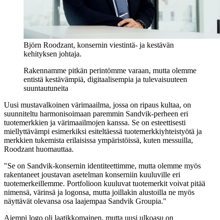
Björn Roodzant, konsernin viestintä- ja kestävän
kehityksen johtaja.
Rakennamme pitkän perintömme varaan, mutta olemme
entistä kestävämpiä, digitaalisempia ja tulevaisuuteen
suuntautuneita
Uusi mustavalkoinen värimaailma, jossa on ripaus kultaa, on
suunniteltu harmonisoimaan paremmin Sandvik-perheen eri
tuotemerkkien ja värimaailmojen kanssa. Se on esteettisesti
miellyttävämpi esimerkiksi esiteltäessä tuotemerkkiyhteistyötä ja
merkkien tukemista erilaisissa ympäristöissä, kuten messuilla,
Roodzant huomauttaa.
"Se on Sandvik-konsernin identiteettimme, mutta olemme myös
rakentaneet joustavan asetelman konserniin kuuluville eri
tuotemerkeillemme. Portfolioon kuuluvat tuotemerkit voivat pitää
nimensä, värinsä ja logonsa, mutta joillakin alustoilla ne myös
näyttävät olevansa osa laajempaa Sandvik Groupia."
Aiempi logo oli laatikkomainen, mutta uusi ulkoasu on