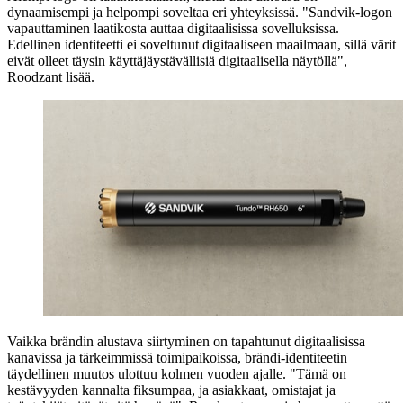
dynaamisempi ja helpompi soveltaa eri yhteyksissä. "Sandvik-logon
vapauttaminen laatikosta auttaa digitaalisissa sovelluksissa.
Edellinen identiteetti ei soveltunut digitaaliseen maailmaan, sillä värit
eivät olleet täysin käyttäjäystävällisiä digitaalisella näytöllä",
Roodzant lisää.
Vaikka brändin alustava siirtyminen on tapahtunut digitaalisissa
kanavissa ja tärkeimmissä toimipaikoissa, brändi-identiteetin
täydellinen muutos ulottuu kolmen vuoden ajalle. "Tämä on
kestävyyden kannalta fiksumpaa, ja asiakkaat, omistajat ja