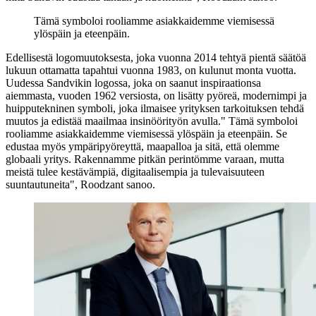
Tämä symboloi rooliamme asiakkaidemme viemisessä
ylöspäin ja eteenpäin.
Edellisestä logomuutoksesta, joka vuonna 2014 tehtyä pientä säätöä
lukuun ottamatta tapahtui vuonna 1983, on kulunut monta vuotta.
Uudessa Sandvikin logossa, joka on saanut inspiraationsa
aiemmasta, vuoden 1962 versiosta, on lisätty pyöreä, modernimpi ja
huipputekninen symboli, joka ilmaisee yrityksen tarkoituksen tehdä
muutos ja edistää maailmaa insinöörityön avulla." Tämä symboloi
rooliamme asiakkaidemme viemisessä ylöspäin ja eteenpäin. Se
edustaa myös ympäripyöreyttä, maapalloa ja sitä, että olemme
globaali yritys. Rakennamme pitkän perintömme varaan, mutta
meistä tulee kestävämpiä, digitaalisempia ja tulevaisuuteen
suuntautuneita", Roodzant sanoo.