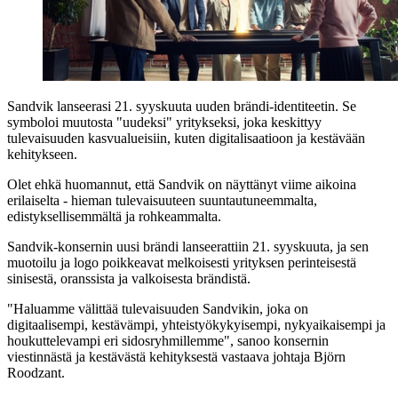
Sandvik lanseerasi 21. syyskuuta uuden brändi-identiteetin. Se
symboloi muutosta "uudeksi" yritykseksi, joka keskittyy
tulevaisuuden kasvualueisiin, kuten digitalisaatioon ja kestävään
kehitykseen.
Olet ehkä huomannut, että Sandvik on näyttänyt viime aikoina
erilaiselta - hieman tulevaisuuteen suuntautuneemmalta,
edistyksellisemmältä ja rohkeammalta.
Sandvik-konsernin uusi brändi lanseerattiin 21. syyskuuta, ja sen
muotoilu ja logo poikkeavat melkoisesti yrityksen perinteisestä
sinisestä, oranssista ja valkoisesta brändistä.
"Haluamme välittää tulevaisuuden Sandvikin, joka on
digitaalisempi, kestävämpi, yhteistyökykyisempi, nykyaikaisempi ja
houkuttelevampi eri sidosryhmillemme", sanoo konsernin
viestinnästä ja kestävästä kehityksestä vastaava johtaja Björn
Roodzant.