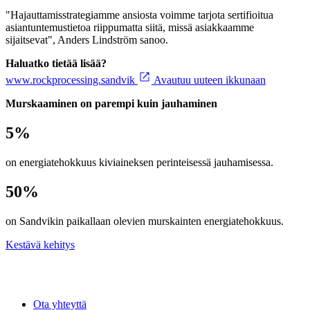
"Hajauttamisstrategiamme ansiosta voimme tarjota sertifioitua
asiantuntemustietoa riippumatta siitä, missä asiakkaamme
sijaitsevat", Anders Lindström sanoo.
Haluatko tietää lisää?
www.rockprocessing.sandvik
Avautuu uuteen ikkunaan
Murskaaminen on parempi kuin jauhaminen
5
%
on energiatehokkuus kiviaineksen perinteisessä jauhamisessa.
50
%
on Sandvikin paikallaan olevien murskainten energiatehokkuus.
Kestävä kehitys
Ota yhteyttä