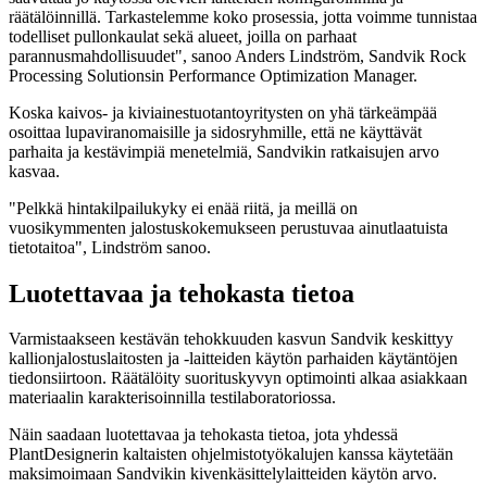
räätälöinnillä. Tarkastelemme koko prosessia, jotta voimme tunnistaa
todelliset pullonkaulat sekä alueet, joilla on parhaat
parannusmahdollisuudet", sanoo Anders Lindström, Sandvik Rock
Processing Solutionsin Performance Optimization Manager.
Koska kaivos- ja kiviainestuotantoyritysten on yhä tärkeämpää
osoittaa lupaviranomaisille ja sidosryhmille, että ne käyttävät
parhaita ja kestävimpiä menetelmiä, Sandvikin ratkaisujen arvo
kasvaa.
"Pelkkä hintakilpailukyky ei enää riitä, ja meillä on
vuosikymmenten jalostuskokemukseen perustuvaa ainutlaatuista
tietotaitoa", Lindström sanoo.
Luotettavaa ja tehokasta tietoa
Varmistaakseen kestävän tehokkuuden kasvun Sandvik keskittyy
kallionjalostuslaitosten ja -laitteiden käytön parhaiden käytäntöjen
tiedonsiirtoon. Räätälöity suorituskyvyn optimointi alkaa asiakkaan
materiaalin karakterisoinnilla testilaboratoriossa.
Näin saadaan luotettavaa ja tehokasta tietoa, jota yhdessä
PlantDesignerin kaltaisten ohjelmistotyökalujen kanssa käytetään
maksimoimaan Sandvikin kivenkäsittelylaitteiden käytön arvo.