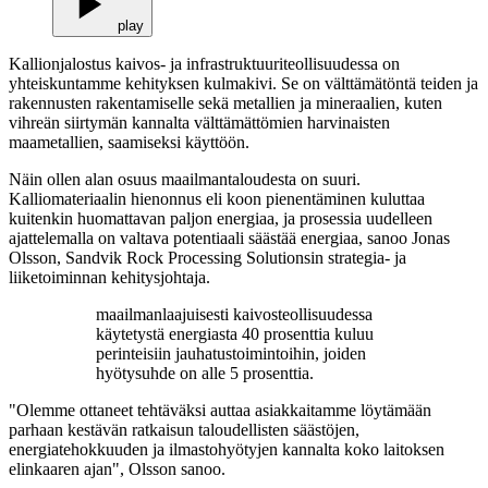
play
Kallionjalostus kaivos- ja infrastruktuuriteollisuudessa on
yhteiskuntamme kehityksen kulmakivi. Se on välttämätöntä teiden ja
rakennusten rakentamiselle sekä metallien ja mineraalien, kuten
vihreän siirtymän kannalta välttämättömien harvinaisten
maametallien, saamiseksi käyttöön.
Näin ollen alan osuus maailmantaloudesta on suuri.
Kalliomateriaalin hienonnus eli koon pienentäminen kuluttaa
kuitenkin huomattavan paljon energiaa, ja prosessia uudelleen
ajattelemalla on valtava potentiaali säästää energiaa, sanoo Jonas
Olsson, Sandvik Rock Processing Solutionsin strategia- ja
liiketoiminnan kehitysjohtaja.
maailmanlaajuisesti kaivosteollisuudessa
käytetystä energiasta 40 prosenttia kuluu
perinteisiin jauhatustoimintoihin, joiden
hyötysuhde on alle 5 prosenttia.
"Olemme ottaneet tehtäväksi auttaa asiakkaitamme löytämään
parhaan kestävän ratkaisun taloudellisten säästöjen,
energiatehokkuuden ja ilmastohyötyjen kannalta koko laitoksen
elinkaaren ajan", Olsson sanoo.