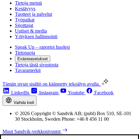
Tietoja meistä
Kestävyys
Tuotteet ja palvelut
Työpaikat
Sijoittajat
Uutiset & media
Yrityksen hallinnointi
Speak Up – raportoi huolesi
Tietosuoja
Evästeasetukset
Tietoja tästä sivustosta
Tavaramerkit
Tämän sivun sisältö on käännetty tekoälyn avulla.
LinkedIn
Instagram
Youtube
Facebook
Vaihda kieli
© 2026 Copyright © Sandvik AB; (publ) Box 510, SE-101
30 Stockholm, Sweden Phone: +46 8 456 11 00
Muut Sandvik-verkkosivustot