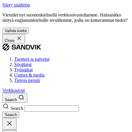
Siirry sisältöön
Vierailet nyt suomenkielisellä verkkosivustollamme. Haluaisitko
siirtyä englanninkielisille sivuillemme, joilla on kattavammat tiedot?
Vaihda kieltä
Close
Tuotteet ja palvelut
Sijoittajat
Työpaikat
Uutiset & media
Tietoja meistä
Verkkosivut
Search
Search
Search