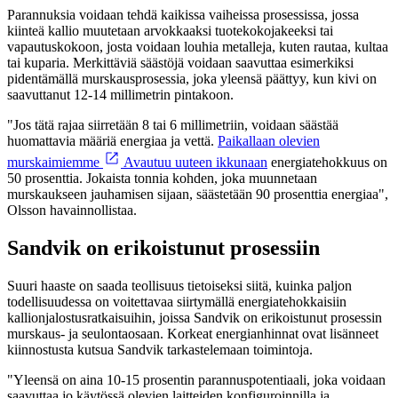
Parannuksia voidaan tehdä kaikissa vaiheissa prosessissa, jossa
kiinteä kallio muutetaan arvokkaaksi tuotekokojakeeksi tai
vapautuskokoon, josta voidaan louhia metalleja, kuten rautaa, kultaa
tai kuparia. Merkittäviä säästöjä voidaan saavuttaa esimerkiksi
pidentämällä murskausprosessia, joka yleensä päättyy, kun kivi on
saavuttanut 12-14 millimetrin pintakoon.
"Jos tätä rajaa siirretään 8 tai 6 millimetriin, voidaan säästää
huomattavia määriä energiaa ja vettä.
Paikallaan olevien
murskaimiemme
Avautuu uuteen ikkunaan
energiatehokkuus on
50 prosenttia. Jokaista tonnia kohden, joka muunnetaan
murskaukseen jauhamisen sijaan, säästetään 90 prosenttia energiaa",
Olsson havainnollistaa.
Sandvik on erikoistunut prosessiin
Suuri haaste on saada teollisuus tietoiseksi siitä, kuinka paljon
todellisuudessa on voitettavaa siirtymällä energiatehokkaisiin
kallionjalostusratkaisuihin, joissa Sandvik on erikoistunut prosessin
murskaus- ja seulontaosaan. Korkeat energianhinnat ovat lisänneet
kiinnostusta kutsua Sandvik tarkastelemaan toimintoja.
"Yleensä on aina 10-15 prosentin parannuspotentiaali, joka voidaan
saavuttaa jo käytössä olevien laitteiden konfiguroinnilla ja