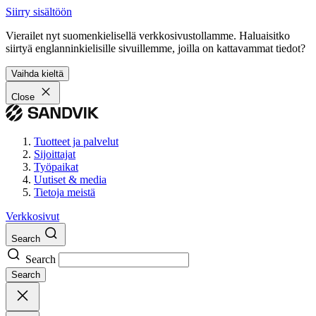
Siirry sisältöön
Vierailet nyt suomenkielisellä verkkosivustollamme. Haluaisitko
siirtyä englanninkielisille sivuillemme, joilla on kattavammat tiedot?
Vaihda kieltä
Close
Tuotteet ja palvelut
Sijoittajat
Työpaikat
Uutiset & media
Tietoja meistä
Verkkosivut
Search
Search
Search