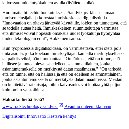
kaivossuunnittelutyökalujen avulla (lisätietoja alla).
Huolimatta hi-techin houkutuksesta Sandvik pyrkii asettamaan
ihmisen etusijalle ja korostaa ihmiskeskeistä digitalisointia.
"Innovaation on oltava järkevää käyttäjille, joiden on tunnettava, että
se todella auttaa heitä. Ihmiskeskeinen suunnittelutapa varmistaa,
että ihmiset voivat nopeasti omaksua uudet työkalut ja hyödyntää
uuden teknologian edut", Hokkanen sanoo.
Kun työprosessia digitalisoidaan, on varmistettava, ettei oteta pois
niitä asioita, jotka koetaan ihmiskäyttäjän kannalta merkityksellisiksi
tai palkitseviksi, hän huomauttaa. "On tärkeää, että on tunne, että
hallitsee ja tuntee olevansa edelleen se ammattilainen, jonka
asiantuntemuksella on merkitystä datan maailmassa." "On tärkeää,
että on tunne, että on hallussa ja että on edelleen se ammattilainen,
jonka asiantuntemuksella on merkitystä datan maailmassa. Meidän
on kehitettävä ratkaisuja, joihin kaivosmies voi luottaa yhtä paljon
kuin omiin vaistoihinsa."
Haluatko tietää lisää?
www.rocktechnology.sandvik
Avautuu uuteen ikkunaan
Digitalisointi
Innovaatio
Kestävä kehitys