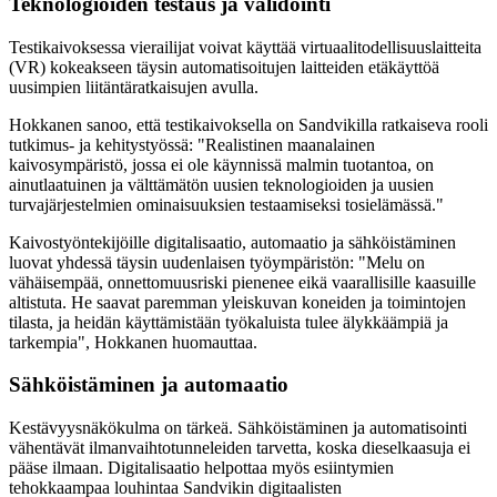
Teknologioiden testaus ja validointi
Testikaivoksessa vierailijat voivat käyttää virtuaalitodellisuuslaitteita
(VR) kokeakseen täysin automatisoitujen laitteiden etäkäyttöä
uusimpien liitäntäratkaisujen avulla.
Hokkanen sanoo, että testikaivoksella on Sandvikilla ratkaiseva rooli
tutkimus- ja kehitystyössä: "Realistinen maanalainen
kaivosympäristö, jossa ei ole käynnissä malmin tuotantoa, on
ainutlaatuinen ja välttämätön uusien teknologioiden ja uusien
turvajärjestelmien ominaisuuksien testaamiseksi tosielämässä."
Kaivostyöntekijöille digitalisaatio, automaatio ja sähköistäminen
luovat yhdessä täysin uudenlaisen työympäristön: "Melu on
vähäisempää, onnettomuusriski pienenee eikä vaarallisille kaasuille
altistuta. He saavat paremman yleiskuvan koneiden ja toimintojen
tilasta, ja heidän käyttämistään työkaluista tulee älykkäämpiä ja
tarkempia", Hokkanen huomauttaa.
Sähköistäminen ja automaatio
Kestävyysnäkökulma on tärkeä. Sähköistäminen ja automatisointi
vähentävät ilmanvaihtotunneleiden tarvetta, koska dieselkaasuja ei
pääse ilmaan. Digitalisaatio helpottaa myös esiintymien
tehokkaampaa louhintaa Sandvikin digitaalisten