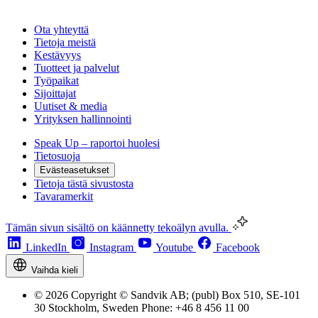
Ota yhteyttä
Tietoja meistä
Kestävyys
Tuotteet ja palvelut
Työpaikat
Sijoittajat
Uutiset & media
Yrityksen hallinnointi
Speak Up – raportoi huolesi
Tietosuoja
Evästeasetukset
Tietoja tästä sivustosta
Tavaramerkit
Tämän sivun sisältö on käännetty tekoälyn avulla.
LinkedIn
Instagram
Youtube
Facebook
Vaihda kieli
© 2026 Copyright © Sandvik AB; (publ) Box 510, SE-101
30 Stockholm, Sweden Phone: +46 8 456 11 00