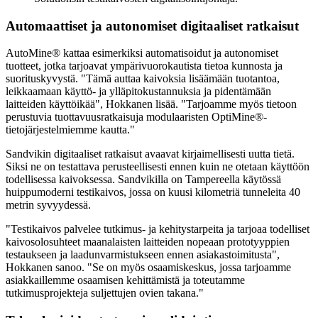
Automaattiset ja autonomiset digitaaliset ratkaisut
AutoMine® kattaa esimerkiksi automatisoidut ja autonomiset
tuotteet, jotka tarjoavat ympärivuorokautista tietoa kunnosta ja
suorituskyvystä. "Tämä auttaa kaivoksia lisäämään tuotantoa,
leikkaamaan käyttö- ja ylläpitokustannuksia ja pidentämään
laitteiden käyttöikää", Hokkanen lisää. "Tarjoamme myös tietoon
perustuvia tuottavuusratkaisuja modulaaristen OptiMine®-
tietojärjestelmiemme kautta."
Sandvikin digitaaliset ratkaisut avaavat kirjaimellisesti uutta tietä.
Siksi ne on testattava perusteellisesti ennen kuin ne otetaan käyttöön
todellisessa kaivoksessa. Sandvikilla on Tampereella käytössä
huippumoderni testikaivos, jossa on kuusi kilometriä tunneleita 40
metrin syvyydessä.
"Testikaivos palvelee tutkimus- ja kehitystarpeita ja tarjoaa todelliset
kaivosolosuhteet maanalaisten laitteiden nopeaan prototyyppien
testaukseen ja laadunvarmistukseen ennen asiakastoimitusta",
Hokkanen sanoo. "Se on myös osaamiskeskus, jossa tarjoamme
asiakkaillemme osaamisen kehittämistä ja toteutamme
tutkimusprojekteja suljettujen ovien takana."