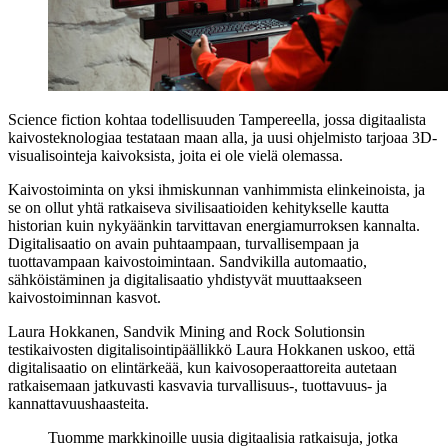
Science fiction kohtaa todellisuuden Tampereella, jossa digitaalista
kaivosteknologiaa testataan maan alla, ja uusi ohjelmisto tarjoaa 3D-
visualisointeja kaivoksista, joita ei ole vielä olemassa.
Kaivostoiminta on yksi ihmiskunnan vanhimmista elinkeinoista, ja
se on ollut yhtä ratkaiseva sivilisaatioiden kehitykselle kautta
historian kuin nykyäänkin tarvittavan energiamurroksen kannalta.
Digitalisaatio on avain puhtaampaan, turvallisempaan ja
tuottavampaan kaivostoimintaan. Sandvikilla automaatio,
sähköistäminen ja digitalisaatio yhdistyvät muuttaakseen
kaivostoiminnan kasvot.
Laura Hokkanen, Sandvik Mining and Rock Solutionsin
testikaivosten digitalisointipäällikkö Laura Hokkanen uskoo, että
digitalisaatio on elintärkeää, kun kaivosoperaattoreita autetaan
ratkaisemaan jatkuvasti kasvavia turvallisuus-, tuottavuus- ja
kannattavuushaasteita.
Tuomme markkinoille uusia digitaalisia ratkaisuja, jotka